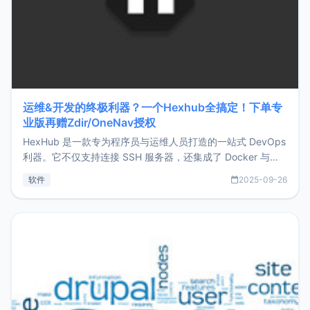
运维&开发的终极利器？一个Hexhub全搞定！下单专
业版再赠Zdir/OneNav授权
HexHub 是一款专为程序员与运维人员打造的一站式 DevOps
利器。它不仅支持连接 SSH 服务器，还集成了 Docker 与常
见数据库管理功能。这意味着，在开发过程中您无需在多个软
软件
2025-09-26
件间频繁切换，仅凭 HexHub 即可同时搞定运维与数据库操
作。Hexhub功能特点支持连接SSH支持跨平台：m