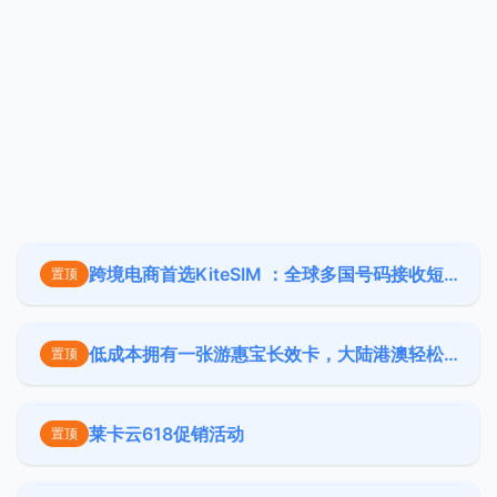
跨境电商首选KiteSIM ：全球多国号码接收短信 + 多地 eSIM 漫游上网
置顶
低成本拥有一张游惠宝长效卡，大陆港澳轻松漫游，支持实体SIM卡和eSIM
置顶
莱卡云618促销活动
置顶