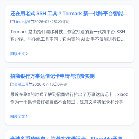
国券商，
还在用老式 SSH 工具？Termark 新一代跨平台智能SSH客户端了解一下
Linux运维
2026-07-28
0评论
Termark 是由指针漂移科技工作室打造的新一代跨平台 SSH
客户端。与传统工具不同，它内置的 AI 助手不仅能进行日常
对话，更能切实协助完成运维任务，显著提升工作效率。
Termark可靠吗？技术成熟如果你了解开源堡垒机 Next
阅读全文
Terminal，那对 Termark 的开发者应该不会陌生——
招商银行万事达借记卡申请与消费实测
金融工具
2026-07-16
0评论
最近在刷X的时候了解到招商银行推出了万事达借记卡，xiaoz
作为一个集卡爱好者自然不会错过，这篇文章将记录和分享申
请整个过程和消费实测，有需要的朋友可以参考。招行万事达
借记卡有什么特别的优势吗？招行万事达借记卡其实并没有明
阅读全文
显的优势，如果你已经有VISA、MasterCard外币卡，那么此
卡可有可无，
全球多币种账户 + 海外实体借记卡，Starryblu开户教程与注意事项