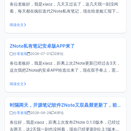
各位老板好，我是xiaoz，几天又过去了，这几天我一刻没闲
着，每天都在疯狂迭代ZNote私有笔记，现在给老板汇报下最
新支持的AI 检索问答功能。ZNote开源地址：
https://github.com/helloxz/znote什么是 AI 检索问答？简单
阅读全文
来说，和传统AI对话不同的是，ZNote的A
ZNote私有笔记安卓版APP来了
分享发现
2026-07-01
2评论
各位老板好，我是xiaoz，距离上次ZNote更新已经过去3天，
这次我把ZNote的安卓APP给造出来了，现在双手奉上，需要
的朋友可自取哦。注意：安卓APP需要搭配ZNote服务端一起
使用！如果您还不了解ZNote，可以先看下往期回顾：小而美
阅读全文
的ZNote笔记软件 —— 支持Docker私有部署和WE
时隔两天，开源笔记软件ZNote又双叒叕更新了，前来汇报
分享发现
2026-06-29
4评论
各位好，我是xiaoz，距离上次发布ZNote 0.1.0版本，已经过
去两天，这2天我一刻也没闲着，现在已经更新到0.3.1版本