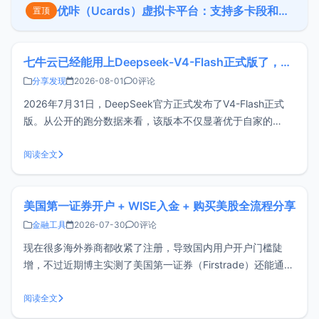
优咔（Ucards）虚拟卡平台：支持多卡段和批量开卡（需企业认证）
置顶
七牛云已经能用上Deepseek-V4-Flash正式版了，点此领取300万Token
分享发现
2026-08-01
0评论
2026年7月31日，DeepSeek官方正式发布了V4-Flash正式
版。从公开的跑分数据来看，该版本不仅显著优于自家的
DeepSeek-V4-Pro预览版，也超越了GLM-5.2。不过，基准
测试的分数仅作参考，实际性能仍需通过多场景实测来验证。
阅读全文
但Deepseek-V4-Flash价格是真的便宜，
美国第一证券开户 + WISE入金 + 购买美股全流程分享
金融工具
2026-07-30
0评论
现在很多海外券商都收紧了注册，导致国内用户开户门槛陡
增，不过近期博主实测了美国第一证券（Firstrade）还能通过
国内真实资料开户（不需要海外居住地址），这篇文章分享下
开户、入金、购买美股的全流程，供各位参考。关于
阅读全文
FirstradeFirstrade（美国第一证券）是1985年成立的老牌美