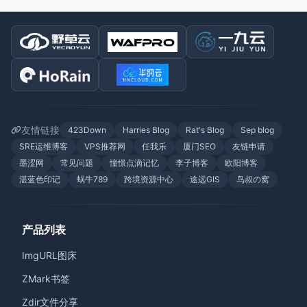
友情链接
423Down
Harries Blog
Rat's Blog
Sep blog
SRE运维博客
VPS推荐网
任我乐
厦门SEO
友链申请
墨涩网
常见问题
憧憬点滴记忆
李子博客
欧阳博客
湛蓝色印记
蜗牛789
跨境资源中心
途远GIS
鸟叔の窝
产品列表
ImgURL图床
ZMark书签
Zdir文件分享