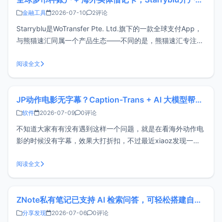
金融工具
2026-07-10
2评论
Starryblu是WoTransfer Pte. Ltd.旗下的一款全球支付App，
与熊猫速汇同属一个产品生态——不同的是，熊猫速汇专注国
际汇款，而Starryblu更侧重全球账户管理与多币种支付。通过
一个账户，用户可以管理多种货币、完成换汇与跨境转账，并
阅读全文
支持申请虚拟卡或实体借记卡，满足海外消费、
JP动作电影无字幕？Caption-Trans + AI 大模型帮你实现字幕自由
软件
2026-07-09
0评论
不知道大家有有没有遇到这样一个问题，就是在看海外动作电
影的时候没有字幕，效果大打折扣，不过最近xiaoz发现一款
宝藏开源软件Caption-Trans，它可以使用 AI 大模型翻译视频
字幕，特别为日语优化（作者介绍），至于具体场景，你就自
阅读全文
己想象吧。两年前市面上已有类似工具，不过多数需要付费订
阅。Ca
ZNote私有笔记已支持 AI 检索问答，可轻松搭建自己的智能知识库
分享发现
2026-07-06
0评论