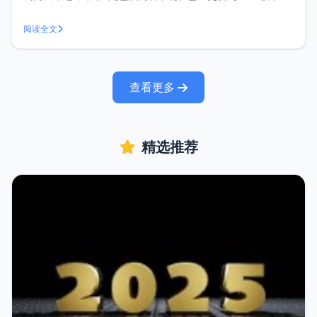
了，给各位老板汇报下ZNote笔记软件最近更新情况。ZNote
官网：https://znote.xphub.dev/ZNote近期更新由于近期更
阅读全文
新内容实在是太多了，所以无法
查看更多
精选推荐