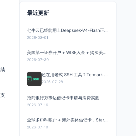
最近更新
七牛云已经能用上Deepseek-V4-Flash正式版了，点此领取300万Token
2026-08-01
美国第一证券开户 + WISE入金 + 购买美股全流程分享
2026-07-30
继续
还在用老式 SSH 工具？Termark 新一代跨平台智能SSH客户端了解一下
2026-07-28
P支
招商银行万事达借记卡申请与消费实测
2026-07-16
全球多币种账户 + 海外实体借记卡，Starryblu开户教程与注意事项
2026-07-10