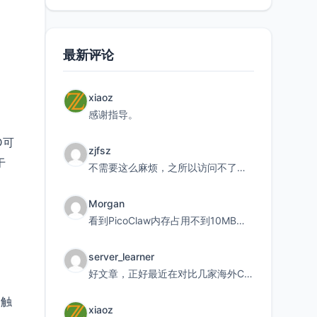
最新评论
xiaoz
感谢指导。
D可
zjfsz
于
不需要这么麻烦，之所以访问不了，是由于非对称路由的问题，在爱快主路由添加一条静态路由192.168.
Morgan
看到PicoClaw内存占用不到10MB这个数据真的很惊喜，确实很适合我这种想用旧设备折腾AI的小白
server_learner
好文章，正好最近在对比几家海外CDN。文中提到CF免费版不支持自定义回源端口和HOST这个痛点太真实
会触
xiaoz