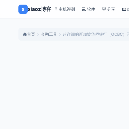
x
xiaoz博客
🗄️ 主机评测
💻 软件
💡 分享
⌨️
首页
金融工具
超详细的新加坡华侨银行（OCBC）