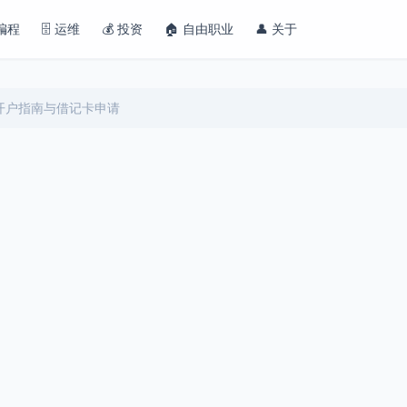
 编程
🗄️ 运维
💰 投资
🏠 自由职业
👤 关于
开户指南与借记卡申请