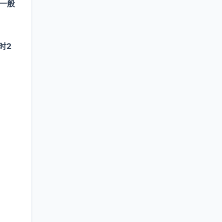
励一般
时2