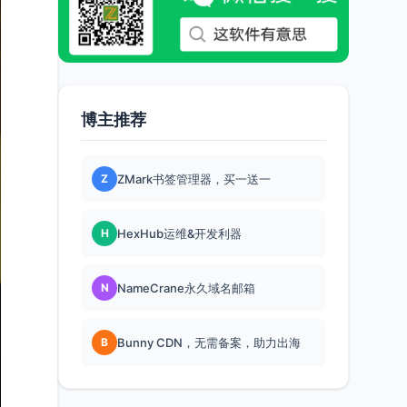
博主推荐
Z
ZMark书签管理器，买一送一
H
HexHub运维&开发利器
N
NameCrane永久域名邮箱
B
Bunny CDN，无需备案，助力出海