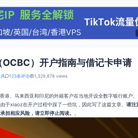
OCBC）开户指南与借记卡申请
工具
123条评论
1,329,878 views
、香港、马来西亚和印尼的外籍客户在当地开设全数字银行账户。
于xiaoz在开户过程中踩了一些坑，因此写了这篇文章。
请注
行承担相应风险，请立即停止阅读。
。