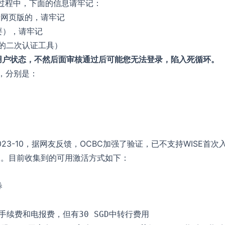
过程中，下面的信息请牢记：
录网页版的，请牢记
要），请牢记
全的二次认证工具）
l”当前用户状态，不然后面审核通过后可能您无法登录，陷入死循环。
，分别是：
23-10，据网友反馈，OCBC加强了验证，已不支持WISE首次
收。目前收集到的可用激活方式如下：
券
手续费和电报费，但有
中转行费用
30 SGD