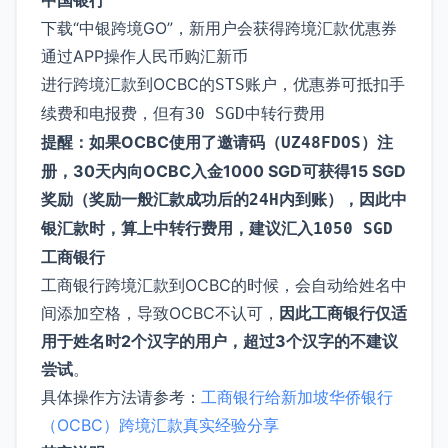
下载“中银跨境GO”，新用户会获得跨境汇款优惠券
通过APP操作人民币购汇新币
进行跨境汇款到OCBC的
，优惠券可抵扣手
STS账户
续费和电报费，但有
中转行费用
30 SGD
提醒：如果OCBC使用了邀请码（
）注
UZ48FDOS
册，30天内向OCBC入金1000 SGD可获得15 SGD
奖励（奖励一般汇款成功后的
内到账），因此中
24H
银汇款时，算上中转行费用，建议汇入
1050 SGD
工商银行
工商银行跨境汇款到OCBC的时候，会自动给姓名中
间添加空格，导致OCBC不认可，
因此工商银行仅适
用于姓名时2个汉字的用户，超过3个汉字的不建议
尝试
。
具体操作方法请参考：
工商银行给新加坡华侨银行
（OCBC）跨境汇款真实经验分享