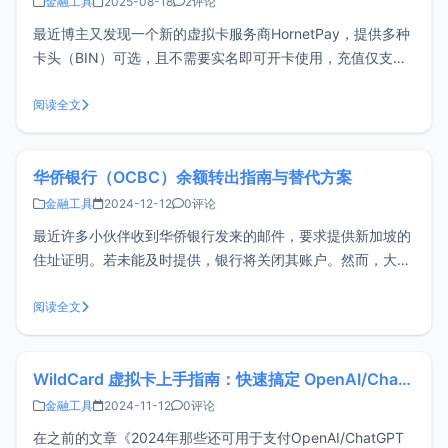
金融工具
2025-08-18
2评论
最近博主又发现一个新的虚拟卡服务商HornetPay，提供多种
卡头（BIN）可选，且不需要实名即可开卡使用，充值仅支持
USDT，有需要的可以试试。注意：本站仅做整理和推荐，如
果继续阅读和使用相关风险需要您自行承担，否则请立即停止
阅读全文
阅读！！！优点无需实名可自定义卡片姓名一个账户可开通多
张虚拟卡多种卡头（
华侨银行（OCBC）余额转出指南与替代方案
金融工具
2024-12-12
0评论
最近许多小伙伴收到华侨银行发来的邮件，要求提供新加坡的
住址证明。若未能及时提供，银行将关闭其账户。然而，大多
数小伙伴并不居住或工作于新加坡，实际上这相当于被迫关
户。因此，建议尽早转出华侨银行的存款。接下来，博主将简
阅读全文
单整理并分享在转出过程中遇到的问题，欢迎大家补充。华侨
银行存款转出这里分3种情况，请对
WildCard 虚拟卡上手指南：快速搞定 OpenAI/ChatGPT 支付
金融工具
2024-11-12
0评论
在之前的文章《2024年那些还可用于支付OpenAI/ChatGPT