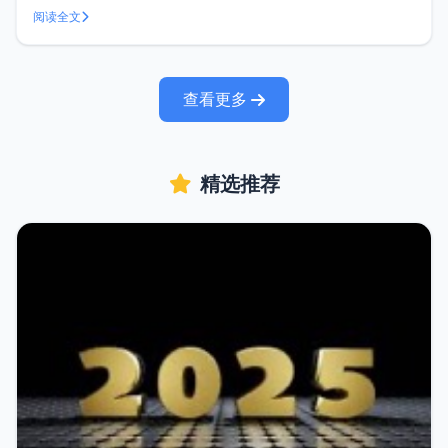
分享如何将OCBC OneToken迁移到新手机，希望能为需要进
阅读全文
行同样操作的你提供一些帮助。什么是OCBC OneToken
查看更多
精选推荐