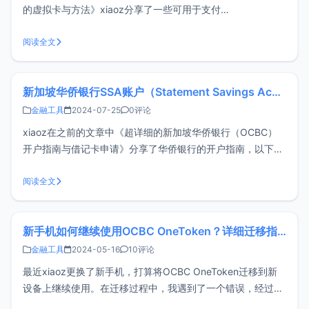
的虚拟卡与方法》xiaoz分享了一些可用于支付
OpenAI/ChatGPT的方法，不过部分方法门槛较高，这篇文章
再补充一个低门槛的 WildCard 虚拟卡作为备用。如果您需要
阅读全文
USDT充值或者更多卡段需求，还可以看看： 优咔（Uca
新加坡华侨银行SSA账户（Statement Savings Account）关闭指南
金融工具
2024-07-25
0评论
xiaoz在之前的文章中《超详细的新加坡华侨银行（OCBC）
开户指南与借记卡申请》分享了华侨银行的开户指南，以下简
称OCBC，OCBC默认会开通两个账户，分别是SSA和GSA，
SSA为新币单币种账户，GSA为多币种账户（不包括新币），
阅读全文
其中SSA账户存在较高管理费。关于OCBC账户管理费
Stateme
新手机如何继续使用OCBC OneToken？详细迁移指南
金融工具
2024-05-16
10评论
最近xiaoz更换了新手机，打算将OCBC OneToken迁移到新
设备上继续使用。在迁移过程中，我遇到了一个错误，经过一
番尝试和调整，我最终成功完成了迁移。在这篇文章中，我将