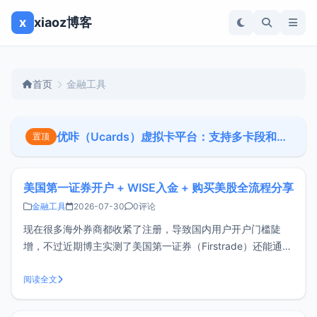
x
xiaoz博客
首页
金融工具
优咔（Ucards）虚拟卡平台：支持多卡段和批量开卡（需企业认证）
置顶
美国第一证券开户 + WISE入金 + 购买美股全流程分享
金融工具
2026-07-30
0评论
现在很多海外券商都收紧了注册，导致国内用户开户门槛陡
增，不过近期博主实测了美国第一证券（Firstrade）还能通过
国内真实资料开户（不需要海外居住地址），这篇文章分享下
开户、入金、购买美股的全流程，供各位参考。关于
阅读全文
FirstradeFirstrade（美国第一证券）是1985年成立的老牌美
国券商，