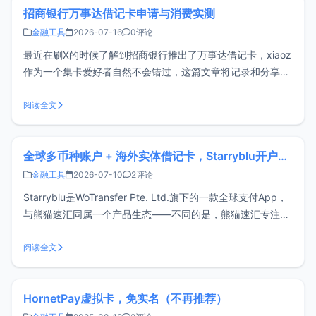
招商银行万事达借记卡申请与消费实测
金融工具
2026-07-16
0评论
最近在刷X的时候了解到招商银行推出了万事达借记卡，xiaoz
作为一个集卡爱好者自然不会错过，这篇文章将记录和分享申
请整个过程和消费实测，有需要的朋友可以参考。招行万事达
借记卡有什么特别的优势吗？招行万事达借记卡其实并没有明
阅读全文
显的优势，如果你已经有VISA、MasterCard外币卡，那么此
卡可有可无，
全球多币种账户 + 海外实体借记卡，Starryblu开户教程与注意事项
金融工具
2026-07-10
2评论
Starryblu是WoTransfer Pte. Ltd.旗下的一款全球支付App，
与熊猫速汇同属一个产品生态——不同的是，熊猫速汇专注国
际汇款，而Starryblu更侧重全球账户管理与多币种支付。通过
一个账户，用户可以管理多种货币、完成换汇与跨境转账，并
阅读全文
支持申请虚拟卡或实体借记卡，满足海外消费、
HornetPay虚拟卡，免实名（不再推荐）