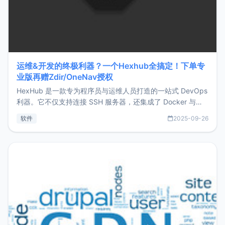
运维&开发的终极利器？一个Hexhub全搞定！下单专
业版再赠Zdir/OneNav授权
HexHub 是一款专为程序员与运维人员打造的一站式 DevOps
利器。它不仅支持连接 SSH 服务器，还集成了 Docker 与常
见数据库管理功能。这意味着，在开发过程中您无需在多个软
软件
2025-09-26
件间频繁切换，仅凭 HexHub 即可同时搞定运维与数据库操
作。Hexhub功能特点支持连接SSH支持跨平台：m