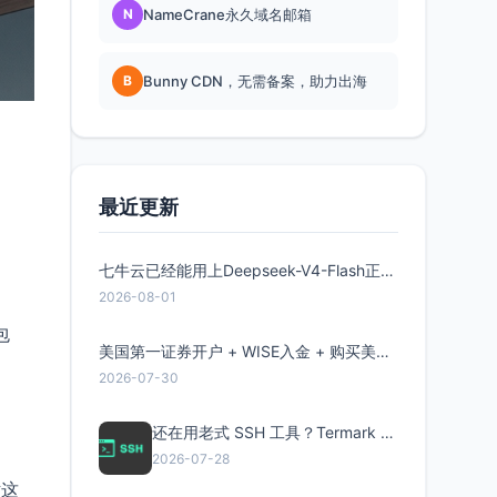
N
NameCrane永久域名邮箱
B
Bunny CDN，无需备案，助力出海
最近更新
七牛云已经能用上Deepseek-V4-Flash正式版了，点此领取300万Token
2026-08-01
包
美国第一证券开户 + WISE入金 + 购买美股全流程分享
2026-07-30
还在用老式 SSH 工具？Termark 新一代跨平台智能SSH客户端了解一下
2026-07-28
话这