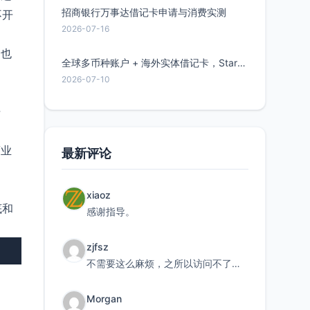
招商银行万事达借记卡申请与消费实测
不开
2026-07-16
，也
全球多币种账户 + 海外实体借记卡，Starryblu开户教程与注意事项
2026-07-10
开
商业
最新评论
xiaoz
底和
感谢指导。
zjfsz
不需要这么麻烦，之所以访问不了，是由于非对称路由的问题，在爱快主路由添加一条静态路由192.168.
Morgan