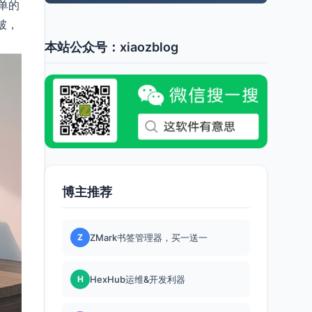
单的
破，
本站公众号：xiaozblog
博主推荐
Z
ZMark书签管理器，买一送一
H
HexHub运维&开发利器