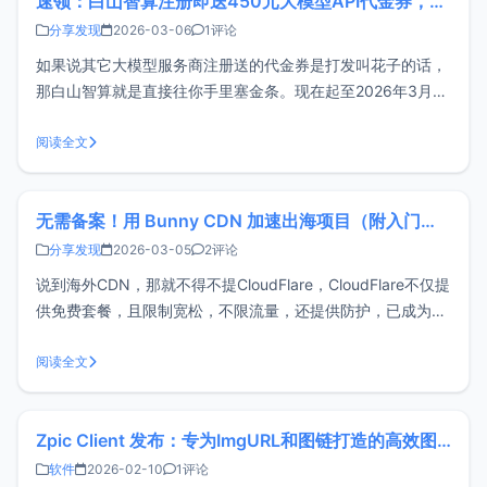
速领：白山智算注册即送450元大模型API代金券，手慢无（已结束）
分享发现
2026-03-06
1评论
如果说其它大模型服务商注册送的代金券是打发叫花子的话，
那白山智算就是直接往你手里塞金条。现在起至2026年3月10
日注册白山智算即送450元大模型API代金券，可用于调用最
新的MiniMax 2.5、GLM-5等热门模型，时间有限，xiaoz先
阅读全文
领为敬。关于白山智算白山智算是白山云科技旗下的智能算力
服
无需备案！用 Bunny CDN 加速出海项目（附入门指南）
分享发现
2026-03-05
2评论
说到海外CDN，那就不得不提CloudFlare，CloudFlare不仅提
供免费套餐，且限制宽松，不限流量，还提供防护，已成为了
大多数站长的海外CDN首选，那既然CloudFlare都如此良心
了，为啥还要选择其它海外CDN？这就不得不提CloudFlare免
阅读全文
费版套餐让博主非常不爽的几个问题：强制D
Zpic Client 发布：专为ImgURL和图链打造的高效图床客户端
软件
2026-02-10
1评论