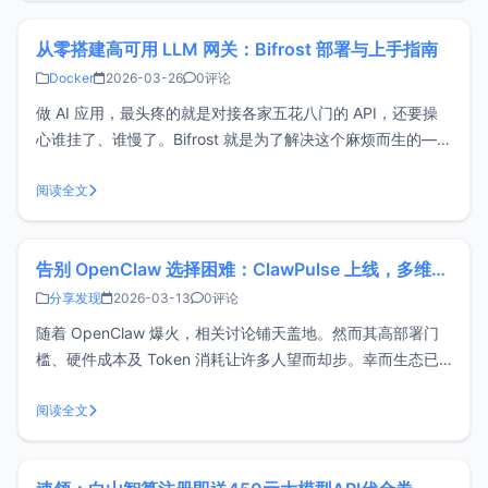
从零搭建高可用 LLM 网关：Bifrost 部署与上手指南
Docker
2026-03-26
0评论
做 AI 应用，最头疼的就是对接各家五花八门的 API，还要操
心谁挂了、谁慢了。Bifrost 就是为了解决这个麻烦而生的——
一个用 Go 写的超轻量开源网关。它能把 OpenAI、Claude、
Gemini 等所有模型统一成一个标准接口给你用，不仅速度
阅读全文
快，还自带自动故障转移和负载均衡。Bifros
告别 OpenClaw 选择困难：ClawPulse 上线，多维度对比开源 AI 智能体
分享发现
2026-03-13
0评论
随着 OpenClaw 爆火，相关讨论铺天盖地。然而其高部署门
槛、硬件成本及 Token 消耗让许多人望而却步。幸而生态已
衍生出众多变体：有的主打安全，有的专注低占用，有的适配
端侧。面对百花齐放的‘Claw’家族，究竟哪一款最适合你？关
阅读全文
于ClawPulse为此，xiaoz开发了 ClawPulse。