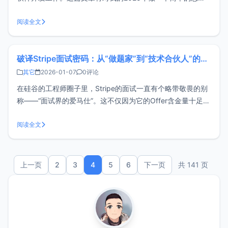
结，内容主要包括：工作、学习、以及投资。这一年虽然整体
收入下降20%，但却过得很充实，2026年不求突破，但求保
阅读全文
持。关于工作新增项目：2025年新增了一些非商业的开源项
目，主要包括：Zu
破译Stripe面试密码：从“做题家”到“技术合伙人”的思维跃迁
其它
2026-01-07
0评论
在硅谷的工程师圈子里，Stripe的面试一直有个略带敬畏的别
称——“面试界的爱马仕”。这不仅因为它的Offer含金量十足，
更因为它建立了一套几乎完全独立于FAANG（现在叫
MAMAA）体系之外的考核标准。我听过太多优秀的工程师，
阅读全文
甚至是刷了上千道LeetCode题目的“做题家”，在Stripe的第一
轮
上一页
2
3
4
5
6
下一页
共 141 页