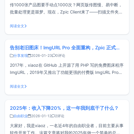
传1000张产品图要手动点1000次？网页版传图慢、易中断，
批量处理更是噩梦。现在，Zpic Client来了——扫描文件夹自
动上传、智能去重、结果导出CSV，企业级批量传图终于不用
熬通宵了。官网下载地址：https://client.zpic.pro/功能特点
阅读全文
跨平台： 支持 macOS、Windo
告别老旧图床！ImgURL Pro 全面重构，Zpic 正式发布，早鸟享半价优惠
分享发现
2026-01-23
0评论
2017年，xiaoz在 GitHub 上开源了用 PHP 写的免费图床程序
ImgURL，2019年又推出了功能更强的付费版 ImgURL Pro。
这八年多来，它陪不少朋友搭起了自己的图床服务，但随着需
求变复杂、图片量暴涨，老架构渐渐力不从心。于是，我们在
阅读全文
2026 年 1 月彻底重写了整个系统—
2025年：收入下降20%，这一年我到底干了什么？
自由职业
2026-01-12
2评论
大家好，我是xiaoz，一名近4年的自由职业者，目前主要从事
软件开发工作。这篇文章将对我的2025年做一个简单的总