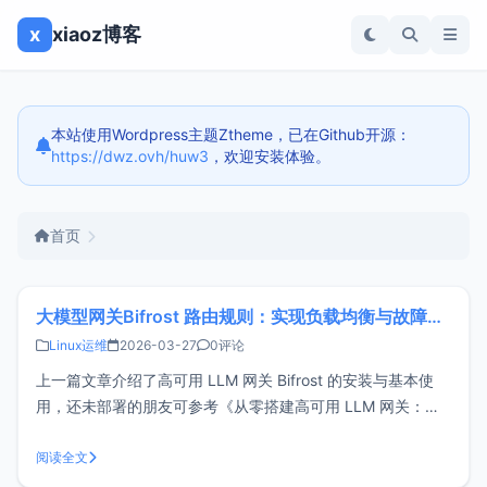
x
xiaoz博客
本站使用Wordpress主题Ztheme，已在Github开源：
https://dwz.ovh/huw3
，欢迎安装体验。
首页
大模型网关Bifrost 路由规则：实现负载均衡与故障转移
Linux运维
2026-03-27
0评论
上一篇文章介绍了高可用 LLM 网关 Bifrost 的安装与基本使
用，还未部署的朋友可参考《从零搭建高可用 LLM 网关：
Bifrost 部署与上手指南》。若要构建稳定可靠的 LLM 网关，
Bifrost 的路由规则至关重要。借助其强大且灵活的配置，您可
阅读全文
以轻松实现模型的负载均衡与故障转移。Bifr