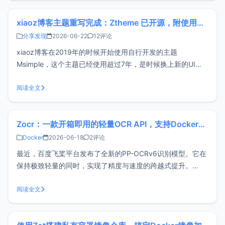
xiaoz博客主题重写完成：Ztheme 已开源，附使用说明
分享发现
2026-06-22
12评论
xiaoz博客在2019年的时候开始使用自行开发的主题
Msimple，这个主题已经使用超过7年，是时候换上新的UI
了。最近在AI辅助下将Msimple重写，功能和Msimple几乎保
持一致，但UI更加细致，新主题命名为Ztheme。该主题适合
阅读全文
个人博客使用，已经在Github开源，有需要的朋友可以安装
Zocr：一款开箱即用的轻量OCR API，支持Docker一键部署
Docker
2026-06-18
2评论
最近，百度飞桨平台发布了全新的PP-OCRv6识别模型。它在
保持极致轻量的同时，实现了精度与速度的跨越式提升。
xiaoz亲测部署后，发现识别效果确实不错，于是将其封装成
了一套在线HTTP API调用方案，现正式开源分享给大家。
阅读全文
Zocr开源地址：https://github.com/helloxz/z