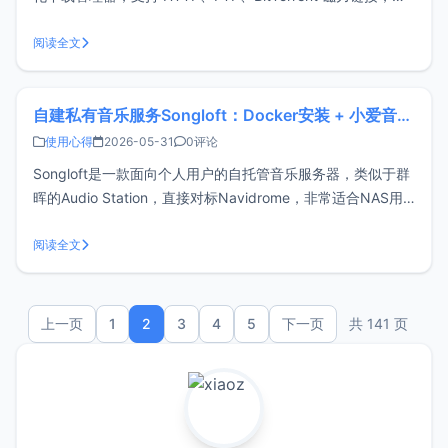
支持 HLS/DASH 流媒体资源；凭借智能多线程分段、断点续
传和令牌桶限速等底层优化，配合可无缝拦截浏览器下载的扩
阅读全文
展，在提供高达 10 倍下载速度的同时，依然
自建私有音乐服务Songloft：Docker安装 + 小爱音箱播放
使用心得
2026-05-31
0评论
Songloft是一款面向个人用户的自托管音乐服务器，类似于群
晖的Audio Station，直接对标Navidrome，非常适合NAS用
户部署。Songloft其独特之处在于：官方提供了全平台客户端
和MIoT插件，因此可以支持通过小爱音箱来播放音乐。
阅读全文
Songloft特点本地音乐管理：扫描目录，自动
上一页
1
2
3
4
5
下一页
共 141 页