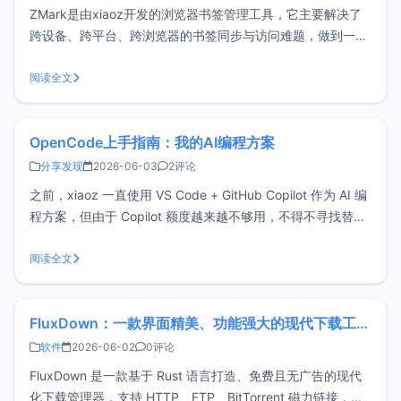
ZMark是由xiaoz开发的浏览器书签管理工具，它主要解决了
跨设备、跨平台、跨浏览器的书签同步与访问难题，做到一处
部署、随处访问。同时，它还支持搭配浏览器扩展（插件）使
用，让管理更高效。当然，你也可以把它当作一个导航页来
阅读全文
用。ZMark官网地址：https://www.zmark.app/主要特点轻
OpenCode上手指南：我的AI编程方案
分享发现
2026-06-03
2评论
之前，xiaoz 一直使用 VS Code + GitHub Copilot 作为 AI 编
程方案，但由于 Copilot 额度越来越不够用，不得不寻找替代
品。大约半年前，我开始接触并使用 OpenCode，如今它已
成为我的主力 AI 编程工具。起初有些不习惯，但现在越用越
阅读全文
顺手，于是写下这篇文章，分
FluxDown：一款界面精美、功能强大的现代下载工具，支持浏览器扩展
软件
2026-06-02
0评论
FluxDown 是一款基于 Rust 语言打造、免费且无广告的现代
化下载管理器，支持 HTTP、FTP、BitTorrent 磁力链接，还