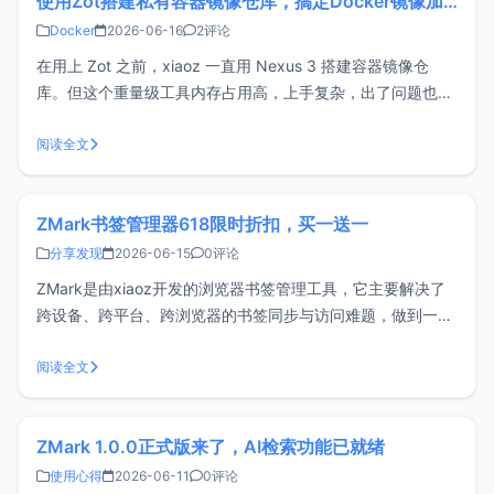
使用Zot搭建私有容器镜像仓库，搞定Docker镜像加速
Docker
2026-06-16
2评论
在用上 Zot 之前，xiaoz 一直用 Nexus 3 搭建容器镜像仓
库。但这个重量级工具内存占用高，上手复杂，出了问题也不
好排查。现在，xiaoz 已经彻底告别 Nexus 3，投入 Zot 的怀
抱了。注意：这篇文章具有一定专业性，推荐开发者或运维人
阅读全文
员阅读，不建议新手小白尝试！！！什么是Zot？
ZMark书签管理器618限时折扣，买一送一
分享发现
2026-06-15
0评论
ZMark是由xiaoz开发的浏览器书签管理工具，它主要解决了
跨设备、跨平台、跨浏览器的书签同步与访问难题，做到一处
部署、随处访问。同时，它还支持搭配浏览器扩展（插件）使
用，让管理更高效。ZMark官网地址：
阅读全文
https://www.zmark.app/主要特点轻量级： 使用Bun +
Hono.js
ZMark 1.0.0正式版来了，AI检索功能已就绪
使用心得
2026-06-11
0评论