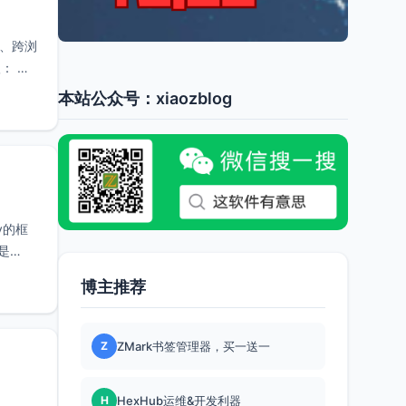
台、跨浏
： 使
本站公众号：xiaozblog
v的框
是
博主推荐
Z
ZMark书签管理器，买一送一
H
HexHub运维&开发利器