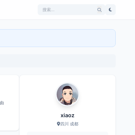
，由
xiaoz
四川 成都