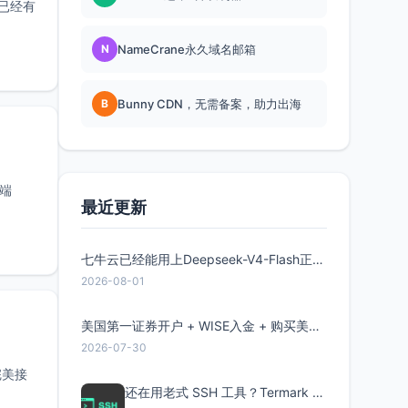
上已经有
N
NameCrane永久域名邮箱
B
Bunny CDN，无需备案，助力出海
户端
最近更新
七牛云已经能用上Deepseek-V4-Flash正式版了，点此领取300万Token
2026-08-01
美国第一证券开户 + WISE入金 + 购买美股全流程分享
2026-07-30
完美接
还在用老式 SSH 工具？Termark 新一代跨平台智能SSH客户端了解一下