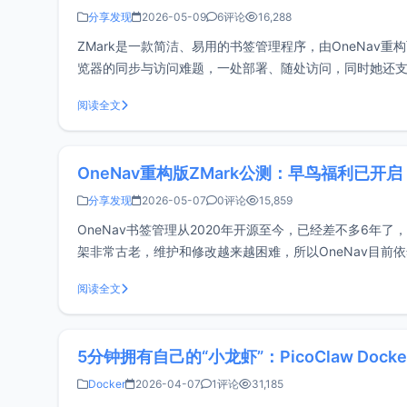
分享发现
2026-05-09
6评论
16,288
ZMark是一款简洁、易用的书签管理程序，由OneNav
览器的同步与访问难题，一处部署、随处访问，同时她还支持
用Bun + Hono.js + SQL
阅读全文
OneNav重构版ZMark公测：早鸟福利已开启
分享发现
2026-05-07
0评论
15,859
OneNav书签管理从2020年开源至今，已经差不多6年了，
架非常古老，维护和修改越来越困难，所以OneNav目前依
xiaoz开发，还是熟悉的配
阅读全文
5分钟拥有自己的“小龙虾”：PicoClaw Dock
Docker
2026-04-07
1评论
31,185