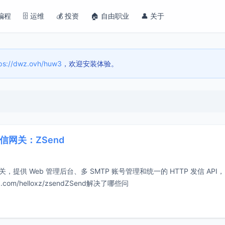
 编程
🗄️ 运维
💰 投资
🏠 自由职业
👤 关于
ps://dwz.ovh/huw3
，欢迎安装体验。
 发信网关：ZSend
发送网关，提供 Web 管理后台、多 SMTP 账号管理和统一的 HTTP 发信 API
.com/helloxz/zsendZSend解决了哪些问