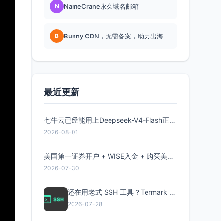
N
NameCrane永久域名邮箱
B
Bunny CDN，无需备案，助力出海
最近更新
七牛云已经能用上Deepseek-V4-Flash正式版了，点此领取300万Token
2026-08-01
美国第一证券开户 + WISE入金 + 购买美股全流程分享
2026-07-30
还在用老式 SSH 工具？Termark 新一代跨平台智能SSH客户端了解一下
2026-07-28