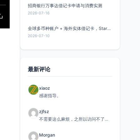
招商银行万事达借记卡申请与消费实测
2026-07-16
全球多币种账户 + 海外实体借记卡，Starryblu开户教程与注意事项
2026-07-10
最新评论
xiaoz
感谢指导。
zjfsz
不需要这么麻烦，之所以访问不了，是由于非对称路由的问题，在爱快主路由添加一条静态路由192.168.
Morgan