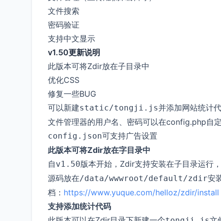
文件搜索
密码验证
支持中文显示
v1.50更新说明
此版本可将Zdir放在子目录中
优化CSS
修复一些BUG
可以新建
并添加网站统计代
static/tongji.js
文件管理器的用户名、密码可以在config.php自
可支持广告设置
config.json
此版本可将Zdir放在字目录中
自
版本开始，Zdir支持安装在子目录运行
v1.50
源码放在
安
/data/wwwroot/default/zdir
档：
https://www.yuque.com/helloz/zdir/install
支持添加统计代码
此版本可以在Zdir目录下新建一个
文
tongji.js