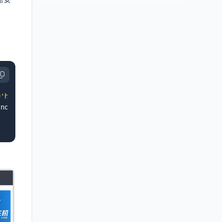
='https://dwz.ovh/c'></a>"
,
 noreferrer
"><img src='https://i.bmp.ovh/imgs/2019/11/39