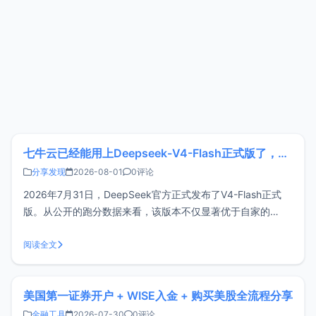
七牛云已经能用上Deepseek-V4-Flash正式版了，点此领取300万Token
分享发现
2026-08-01
0评论
2026年7月31日，DeepSeek官方正式发布了V4-Flash正式
版。从公开的跑分数据来看，该版本不仅显著优于自家的
DeepSeek-V4-Pro预览版，也超越了GLM-5.2。不过，基准
测试的分数仅作参考，实际性能仍需通过多场景实测来验证。
阅读全文
但Deepseek-V4-Flash价格是真的便宜，
美国第一证券开户 + WISE入金 + 购买美股全流程分享
金融工具
2026-07-30
0评论