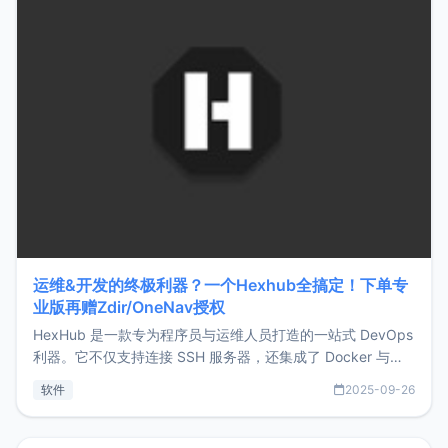
运维&开发的终极利器？一个Hexhub全搞定！下单专
业版再赠Zdir/OneNav授权
HexHub 是一款专为程序员与运维人员打造的一站式 DevOps
利器。它不仅支持连接 SSH 服务器，还集成了 Docker 与常
见数据库管理功能。这意味着，在开发过程中您无需在多个软
软件
2025-09-26
件间频繁切换，仅凭 HexHub 即可同时搞定运维与数据库操
作。Hexhub功能特点支持连接SSH支持跨平台：m