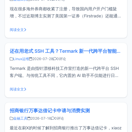
现在很多海外券商都收紧了注册，导致国内用户开户门槛陡
增，不过近期博主实测了美国第一证券（Firstrade）还能通过
国内真实资料开户（不需要海外居住地址），这篇文章分享下
开户、入金、购买美股的全流程，供各位参考。关于
阅读全文
FirstradeFirstrade（美国第一证券）是1985年成立的老牌美
国券商，
还在用老式 SSH 工具？Termark 新一代跨平台智能SSH客户端了解一下
Linux运维
2026-07-28
0评论
Termark 是由指针漂移科技工作室打造的新一代跨平台 SSH
客户端。与传统工具不同，它内置的 AI 助手不仅能进行日常
对话，更能切实协助完成运维任务，显著提升工作效率。
Termark可靠吗？技术成熟如果你了解开源堡垒机 Next
阅读全文
Terminal，那对 Termark 的开发者应该不会陌生——
招商银行万事达借记卡申请与消费实测
金融工具
2026-07-16
0评论
最近在刷X的时候了解到招商银行推出了万事达借记卡，xiaoz