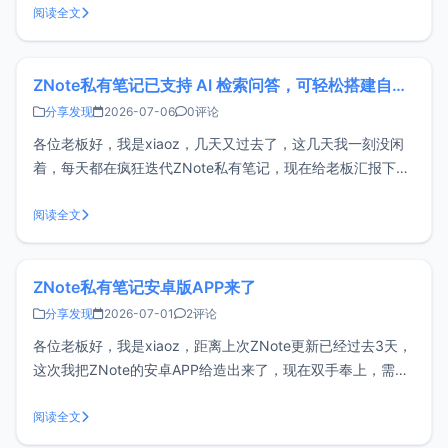
字幕，特别为日语优化（作者介绍），至于具体场景，你就自
阅读全文
己想象吧。两年前市面上已有类似工具，不过多数需要付费订
阅。Ca
ZNote私有笔记已支持 AI 检索问答，可轻松搭建自己的智能知识库
分享发现
2026-07-06
0评论
各位老板好，我是xiaoz，几天又过去了，这几天我一刻没闲
着，每天都在疯狂迭代ZNote私有笔记，现在给老板汇报下最
新支持的AI 检索问答功能。ZNote开源地址：
https://github.com/helloxz/znote什么是 AI 检索问答？简单
阅读全文
来说，和传统AI对话不同的是，ZNote的A
ZNote私有笔记安卓版APP来了
分享发现
2026-07-01
2评论
各位老板好，我是xiaoz，距离上次ZNote更新已经过去3天，
这次我把ZNote的安卓APP给造出来了，现在双手奉上，需要
的朋友可自取哦。注意：安卓APP需要搭配ZNote服务端一起
使用！如果您还不了解ZNote，可以先看下往期回顾：小而美
阅读全文
的ZNote笔记软件 —— 支持Docker私有部署和WE