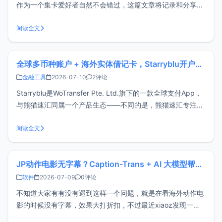
作为一个集卡爱好者自然不会错过，这篇文章将记录和分享申
请整个过程和消费实测，有需要的朋友可以参考。招行万事达
借记卡有什么特别的优势吗？招行万事达借记卡其实并没有明
阅读全文
显的优势，如果你已经有VISA、MasterCard外币卡，那么此
卡可有可无，
全球多币种账户 + 海外实体借记卡，Starryblu开户教程与注意事项
金融工具
2026-07-10
2评论
Starryblu是WoTransfer Pte. Ltd.旗下的一款全球支付App，
与熊猫速汇同属一个产品生态——不同的是，熊猫速汇专注国
际汇款，而Starryblu更侧重全球账户管理与多币种支付。通过
一个账户，用户可以管理多种货币、完成换汇与跨境转账，并
阅读全文
支持申请虚拟卡或实体借记卡，满足海外消费、
JP动作电影无字幕？Caption-Trans + AI 大模型帮你实现字幕自由
软件
2026-07-09
0评论
不知道大家有有没有遇到这样一个问题，就是在看海外动作电
影的时候没有字幕，效果大打折扣，不过最近xiaoz发现一款
宝藏开源软件Caption-Trans，它可以使用 AI 大模型翻译视频