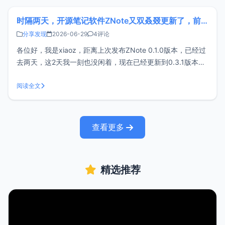
时隔两天，开源笔记软件ZNote又双叒叕更新了，前来汇报
分享发现
2026-06-29
4评论
各位好，我是xiaoz，距离上次发布ZNote 0.1.0版本，已经过
去两天，这2天我一刻也没闲着，现在已经更新到0.3.1版本
了，给各位老板汇报下ZNote笔记软件最近更新情况。ZNote
官网：https://znote.xphub.dev/ZNote近期更新由于近期更
阅读全文
新内容实在是太多了，所以无法
查看更多
精选推荐