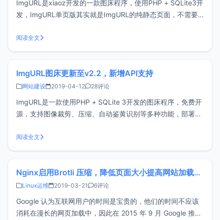
ImgURL是xiaoz开发的一款图床程序，使用PHP + SQLite3开
发，ImgURL单页版其实就是ImgURL的纯静态页面，不需要
PHP环境等支持，直接下载后用浏览器打开就可以上传图片，
也可以把页面上传到站点目录进行访问。下载ImgURL单页版
阅读全文
访问master.zip 下载最新版的ImgUR
ImgURL图床更新至v2.2，新增API支持
网站建设
2019-04-12
28评论
ImgURL是一款使用PHP + SQLite 3开发的图床程序，免费开
源，支持图像裁剪、压缩、自动鉴黄识别等多种功能，部署简
单，管理方便。v2.2更新内容新增API支持优化探索发现，支
持分页、图片筛选支持自定义提示说明修复部分BUG，优化细
阅读全文
节ImgURL已经实现功能拽拖上传、多图上传、Ctrl +
Nginx启用Brotli 压缩，降低页面大小提高网站加载速度
Linux运维
2019-03-21
6评论
Google 认为互联网用户的时间是宝贵的，他们的时间不应该
消耗在漫长的网页加载中，因此在 2015 年 9 月 Google 推出