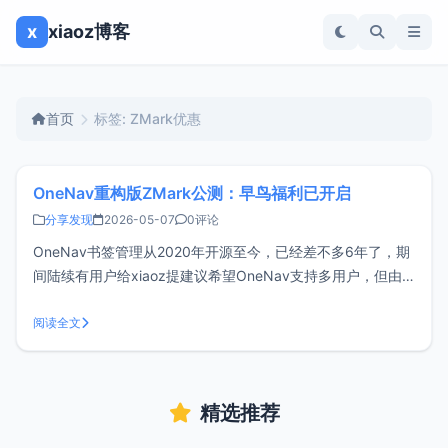
x
xiaoz博客
首页
标签: ZMark优惠
OneNav重构版ZMark公测：早鸟福利已开启
分享发现
2026-05-07
0评论
OneNav书签管理从2020年开源至今，已经差不多6年了，期
间陆续有用户给xiaoz提建议希望OneNav支持多用户，但由
于OneNav的框架非常古老，维护和修改越来越困难，所以
OneNav目前依然不支持多用户。但好消息是OneNav重构版
阅读全文
ZMark已经开始公测，依然是xiaoz开发，还是熟悉的配
精选推荐