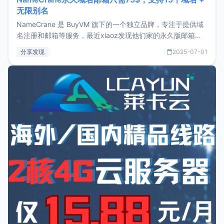
无限别名
NameCrane 是 BuyVM 旗下的一个独立品牌，专注于提供域
名注册和邮箱等服务，最近xiaoz发现他们家的永久版邮箱服
务只要75美元，价格方面比较有优势。如果你正需要一个靠谱
分享发现
2025-07-01
又实惠的域名邮箱，不妨尝试一下 NameCrane。注册
NameCraneNameCrane不支持直接注册，必须要购买