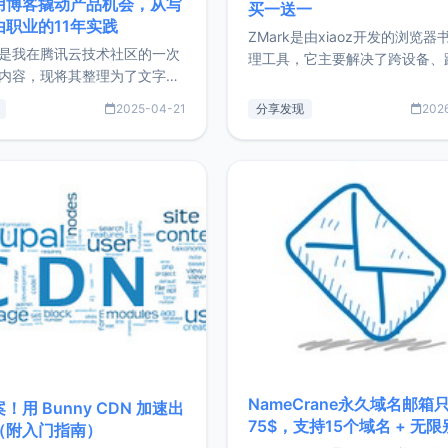
用博客撬动产品机会，从写
买一送一
由职业的11年实践
ZMark是由xiaoz开发的浏览器
是我在腾讯云技术社区的一次
理工具，它主要解决了跨设备、
内容，现将其整理为了文字
台、跨浏览器的书签同步与访问
了写博客11年来的经历，以及
做到一处部署、随处访问。同时
2025-04-21
分享发现
202
过渡到做产品和走向自由职业
支持搭配浏览器扩展（插件）使
故事。文中还首次公开了我的
管理更高效。ZMark官网地址：
ImgURL的真实数据和产品现
https://www.zmark.app/主
介绍大家好，我是xiaoz，以
量级： 使用Bun + Hono.js
务器运维相关工作，现在已经
业3年，目前
NameCrane永久域名邮箱
！用 Bunny CDN 加速出
75$，支持15个域名 + 无
（附入门指南）