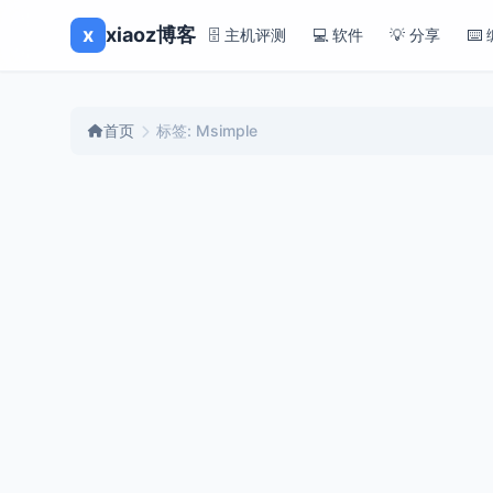
x
xiaoz博客
🗄️ 主机评测
💻 软件
💡 分享
⌨️
首页
标签: Msimple