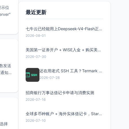
显示位
最近更新
ver"
七牛云已经能用上Deepseek-V4-Flash正式版了，点此领取300万Token
2026-08-01
美国第一证券开户 + WISE入金 + 购买美股全流程分享
2026-07-30
函数发送
还在用老式 SSH 工具？Termark 新一代跨平台智能SSH客户端了解一下
件通知，
2026-07-28
招商银行万事达借记卡申请与消费实测
2026-07-16
全球多币种账户 + 海外实体借记卡，Starryblu开户教程与注意事项
2026-07-10
 选择