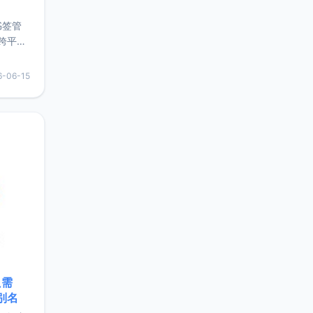
书签管
跨平
难题，
，它还
6-06-15
用，让
要特点轻
只需
限别名