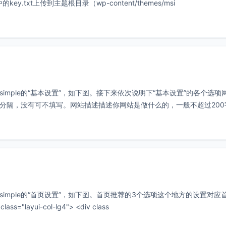
y.txt上传到主题根目录（wp-content/themes/msi
以看到Msimple的“基本设置”，如下图。接下来依次说明下“基本设置”的各个选项
,号分隔，没有可不填写。网站描述描述你网站是做什么的，一般不超过20
以看到Msimple的“首页设置”，如下图。首页推荐的3个选项这个地方的设置对应
导航栏下方的3个推荐，如下图。后台默认的代码为：<div class="layui-col-lg4"> <div class