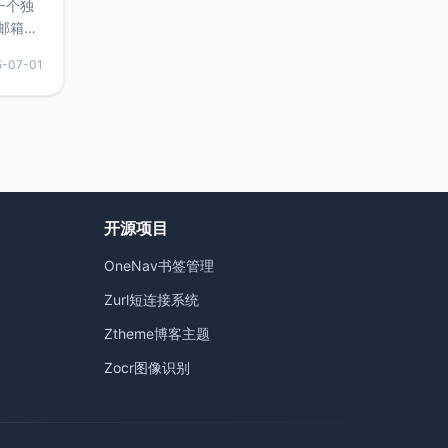
的一个独
邮箱等
永久版
5-07-01
面比较有
实惠的
持直接注
开源项目
OneNav书签管理
）
Zurl短连接系统
Ztheme博客主题
Zocr图像识别