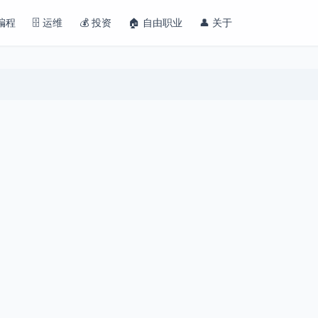
 编程
🗄️ 运维
💰 投资
🏠 自由职业
👤 关于