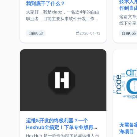
技术人
我到底干了什么？
作到自
大家好，我是xiaoz，一名近4年的自由
这篇文章
职业者，目前主要从事软件开发工作。
线下分享
这篇文章将对我的2025年做一个简单
版，分享
的总结，内容主要包括：工作、学习、
自由职业
2026-01-12
自由职业
通过博客
以及投资。这一年虽然整体收入下降
的一个小
20%，但却过得很充实，2026年不求
首个产品
突破，但求保持。关于工作新增项目：
状。自我
2025年新增了一些非商业的开源项
前从事服
目，主要包括：Zu
转自由职
运维&开发的终极利器？一个
无需备案
Hexhub全搞定！下单专业版再赠
海项目
Zdir/OneNav授权
HexHub 是一款专为程序员与运维人员