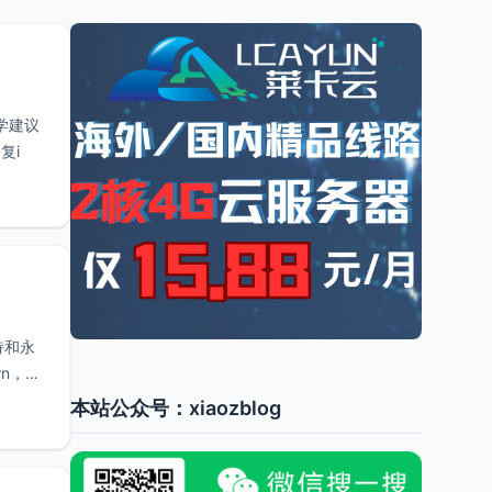
同学建议
复i
持和永
n，不
本站公众号：xiaozblog