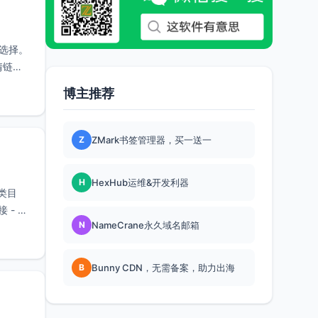
佳选择。
情链接
博主推荐
Z
ZMark书签管理器，买一送一
H
HexHub运维&开发利器
分类目
 - 添
N
NameCrane永久域名邮箱
B
Bunny CDN，无需备案，助力出海