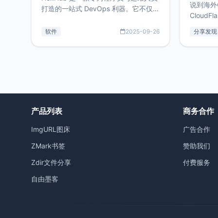
说到海外
打造的一站式 DevOps 利器。它不仅支
CloudF
持连接 SSH 服务器，还集成了 Docker
套餐，且
与常见数据库管理功能。这意味着，在
软件
2025-09-26
分享发现
防护，已
开发过程中您无需在多个软件间频繁切
首选，那既
换，仅凭 HexHub 即可同时搞定运维与
了，为啥
数据库操作。Hexhub功能特点支持连
不得不提C
接SSH支持跨平台：m
非常不爽
产品列表
商务合作
ImgURL图床
广告合作
ZMark书签
赞助我们
Zdir文件分享
付费服务
自由墨客