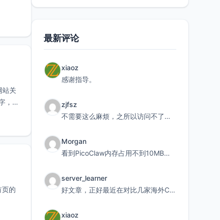
最新评论
xiaoz
感谢指导。
网站关
0字，没
zjfsz
不需要这么麻烦，之所以访问不了，是由于非对称路由的问题，在爱快主路由添加一条静态路由192.168.
Morgan
看到PicoClaw内存占用不到10MB这个数据真的很惊喜，确实很适合我这种想用旧设备折腾AI的小白
server_learner
首页的
好文章，正好最近在对比几家海外CDN。文中提到CF免费版不支持自定义回源端口和HOST这个痛点太真实
xiaoz