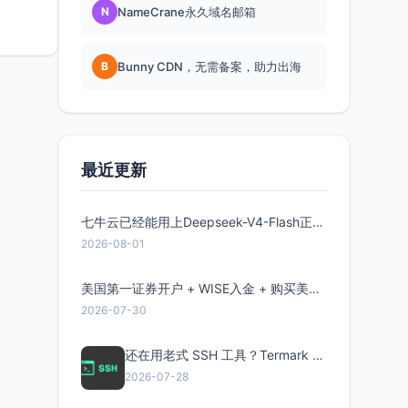
N
NameCrane永久域名邮箱
B
Bunny CDN，无需备案，助力出海
最近更新
七牛云已经能用上Deepseek-V4-Flash正式版了，点此领取300万Token
2026-08-01
美国第一证券开户 + WISE入金 + 购买美股全流程分享
2026-07-30
还在用老式 SSH 工具？Termark 新一代跨平台智能SSH客户端了解一下
2026-07-28