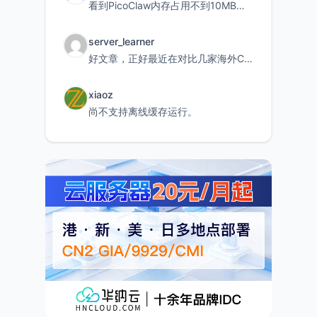
看到PicoClaw内存占用不到10MB这个数据真的很惊喜，确实很适合我这种想用旧设备折腾AI的小白
server_learner
好文章，正好最近在对比几家海外CDN。文中提到CF免费版不支持自定义回源端口和HOST这个痛点太真实
xiaoz
尚不支持离线缓存运行。