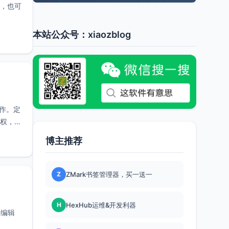
址，也可
本站公众号：xiaozblog
写作。定
授权，购
博主推荐
Z
ZMark书签管理器，买一送一
H
HexHub运维&开发利器
典编辑