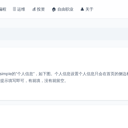
 编程
🗄️ 运维
💰 投资
🏠 自由职业
👤 关于
以看到Msimple的“个人信息”，如下图。个人信息设置个人信息只会在首页的侧
的提示填写即可，有就填，没有就留空。