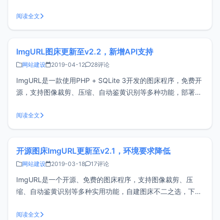
PHP环境等支持，直接下载后用浏览器打开就可以上传图片，
也可以把页面上传到站点目录进行访问。下载ImgURL单页版
阅读全文
访问master.zip 下载最新版的ImgUR
ImgURL图床更新至v2.2，新增API支持
网站建设
2019-04-12
28评论
ImgURL是一款使用PHP + SQLite 3开发的图床程序，免费开
源，支持图像裁剪、压缩、自动鉴黄识别等多种功能，部署简
单，管理方便。v2.2更新内容新增API支持优化探索发现，支
持分页、图片筛选支持自定义提示说明修复部分BUG，优化细
阅读全文
节ImgURL已经实现功能拽拖上传、多图上传、Ctrl +
开源图床ImgURL更新至v2.1，环境要求降低
网站建设
2019-03-18
17评论
ImgURL是一个开源、免费的图床程序，支持图像裁剪、压
缩、自动鉴黄识别等多种实用功能，自建图床不二之选，下面
来看看v2.1更新了哪些功能。v2.1更新内容增加GD2裁剪图片
（不再强制要求ImageMagick）增加图片批量压缩增加图片
阅读全文