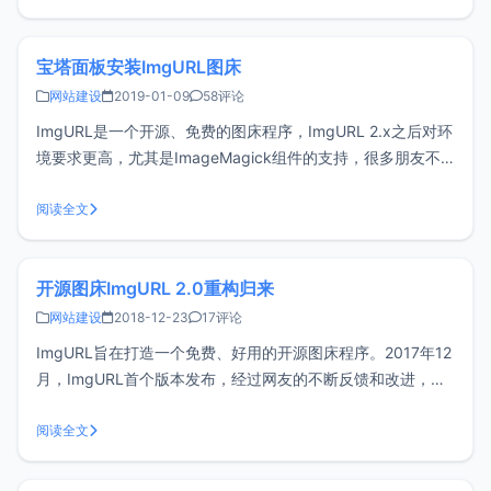
懒加载增加图片评论代码支持增加重置密码功能修复URL上传
的一个B
宝塔面板安装ImgURL图床
网站建设
2019-01-09
58评论
ImgURL是一个开源、免费的图床程序，ImgURL 2.x之后对环
境要求更高，尤其是ImageMagick组件的支持，很多朋友不
清楚怎样安装这个组件，这篇文章分享宝塔面板安装ImgURL
2.x图床的过程（包括ImgURL 2.x需要的各种组件）准备工作
阅读全文
已经安装宝塔面板在宝塔后台创建一个站点下载I
开源图床ImgURL 2.0重构归来
网站建设
2018-12-23
17评论
ImgURL旨在打造一个免费、好用的开源图床程序。2017年12
月，ImgURL首个版本发布，经过网友的不断反馈和改进，历
经多个版本，ImgURL得到不断完善。2018年12月，ImgURL
2.0重构完成。主要功能支持拽拖上传、多图上传、Ctrl + V粘
阅读全文
贴上传、URL上传支持图片裁剪，自动生成缩