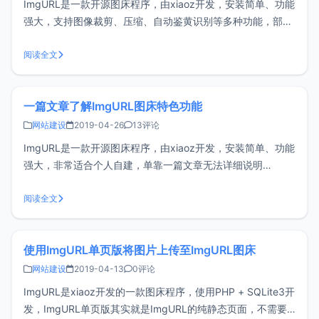
ImgURL是一款开源图床程序，由xiaoz开发，安装简单、功能
强大，支持图像裁剪、压缩、自动鉴黄识别等多种功能，部署
简单，管理方便。非常适合个人自建图床。v2.3更新内容API
支持base64编码上传支持.webp上传增加IIS rewrite规则SEO
阅读全文
优化优化探索发现，最多显示160张图片优化图
一篇文章了解ImgURL图床特色功能
网站建设
2019-04-26
13评论
ImgURL是一款开源图床程序，由xiaoz开发，安装简单、功能
强大，非常适合个人自建，单靠一篇文章无法详细说明
ImgURL所有功能，这篇文章仅整理一下ImgURLd的一些特色
功能，方便各位更清晰的了解ImgURL图床。任意网页上传图
阅读全文
片从ImgURL 1.x开始就支持这个功能，使用xiaoz提供的I
使用ImgURL单页版将图片上传至ImgURL图床
网站建设
2019-04-13
0评论
ImgURL是xiaoz开发的一款图床程序，使用PHP + SQLite3开
发，ImgURL单页版其实就是ImgURL的纯静态页面，不需要