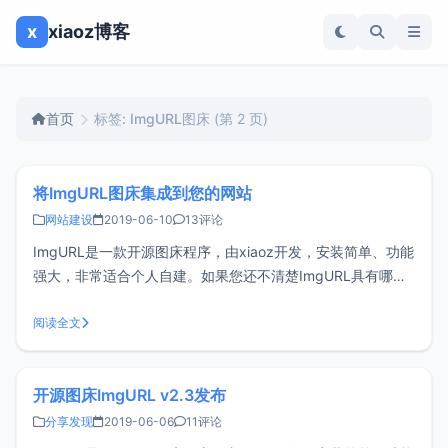
x
xiaoz博客
首页
标签: ImgURL图床
(第 2 页)
将ImgURL图床集成到您的网站
网站建设
2019-06-10
13评论
ImgURL是一款开源图床程序，由xiaoz开发，安装简单、功能
强大，非常适合个人自建。如果您还不清楚ImgURL具有哪些
功能，可以先了解下《一篇文章了解ImgURL图床特色功能》
与此同时xiaoz还编写了相关的js脚本，可以很方便的将
阅读全文
ImgURL图床集成到您的网站，实现在当前页面（您的网站）
直接上
开源图床ImgURL v2.3发布
分享发现
2019-06-06
11评论