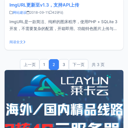
ImgURL更新至v1.3，支持API上传
网站建设
2018-09-11
42评论
ImgURL是一款简洁、纯粹的图床程序，使用PHP + SQLite 3
开发，不需要复杂的配置，开箱即用。功能特色图片上传与预
览一键生成/复制链接浏览与删除图片限制访客上传数量图片
压缩图片鉴黄支持URL批量上传支持API上传v1.3更新说明新
阅读全文
增粘贴上传（Ctrl + V）期待已久的API上传后台新增
上一页
1
2
3
下一页
共 3 页