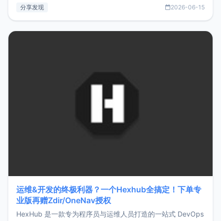
部署、随处访问。同时，它还支持搭配浏览器扩展（插件）使
分享发现
2026-06-15
用，让管理更高效。ZMark官网地址：
https://www.zmark.app/主要特点轻量级： 使用Bun +
Hono.js
运维&开发的终极利器？一个Hexhub全搞定！下单专
业版再赠Zdir/OneNav授权
HexHub 是一款专为程序员与运维人员打造的一站式 DevOps