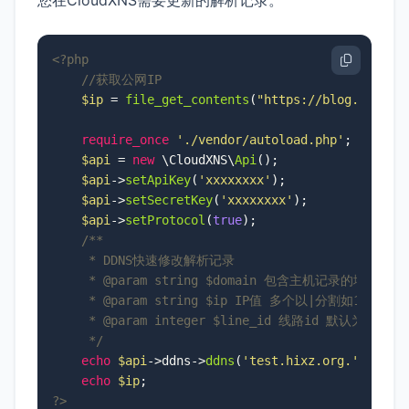
您在CloudXNS需要更新的解析记录。
<?php
//获取公网IP
$ip
 = 
file_get_contents
(
"https://blog.xiaoz.
require_once
'./vendor/autoload.php'
;

$api
 = 
new
 \CloudXNS\
Api
();

$api
->
setApiKey
(
'xxxxxxxx'
);

$api
->
setSecretKey
(
'xxxxxxxx'
);

$api
->
setProtocol
(
true
);

/**

     * DDNS快速修改解析记录

     * 
@param
 string $domain 包含主机记录的域名

     * 
@param
 string $ip IP值 多个以|分割如1.1.1.1|
     * 
@param
 integer $line_id 线路id 默认为1，可为
     */
echo
$api
->ddns->
ddns
(
'test.hixz.org.'
,
$ip
,
1
)
echo
$ip
?>