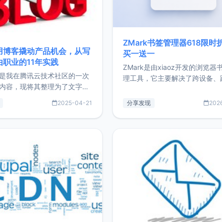
ZMark书签管理器618限时
用博客撬动产品机会，从写
买一送一
由职业的11年实践
ZMark是由xiaoz开发的浏览器
是我在腾讯云技术社区的一次
理工具，它主要解决了跨设备、
内容，现将其整理为了文字
台、跨浏览器的书签同步与访问
了写博客11年来的经历，以及
做到一处部署、随处访问。同时
2025-04-21
分享发现
202
过渡到做产品和走向自由职业
支持搭配浏览器扩展（插件）使
故事。文中还首次公开了我的
管理更高效。ZMark官网地址：
ImgURL的真实数据和产品现
https://www.zmark.app/主
介绍大家好，我是xiaoz，以
量级： 使用Bun + Hono.js
务器运维相关工作，现在已经
业3年，目前