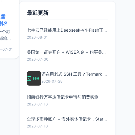
最近更新
只需
限别名
七牛云已经能用上Deepseek-V4-Flash正式版了，点此领取300万Token
的一个独
2026-08-01
邮箱等
永久版
5-07-01
面比较有
美国第一证券开户 + WISE入金 + 购买美股全流程分享
实惠的
2026-07-30
还在用老式 SSH 工具？Termark 新一代跨平台智能SSH客户端了解一下
持直接注
2026-07-28
招商银行万事达借记卡申请与消费实测
2026-07-16
全球多币种账户 + 海外实体借记卡，Starryblu开户教程与注意事项
2026-07-10