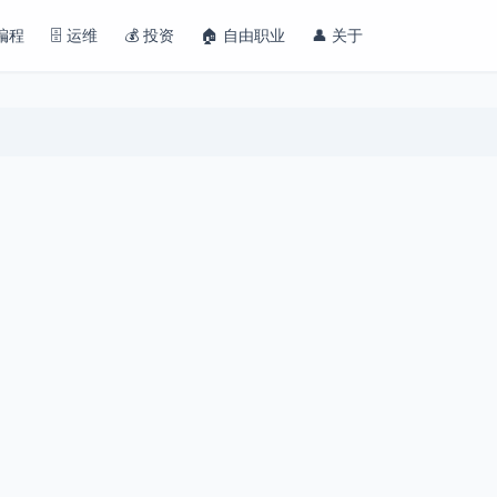
 编程
🗄️ 运维
💰 投资
🏠 自由职业
👤 关于