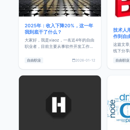
2025年：收入下降20%，这一年
技术人
我到底干了什么？
作到自
大家好，我是xiaoz，一名近4年的自由
这篇文章
职业者，目前主要从事软件开发工作。
线下分享
这篇文章将对我的2025年做一个简单
版，分享
的总结，内容主要包括：工作、学习、
自由职业
2026-01-12
自由职业
通过博客
以及投资。这一年虽然整体收入下降
的一个小
20%，但却过得很充实，2026年不求
首个产品
突破，但求保持。关于工作新增项目：
状。自我
2025年新增了一些非商业的开源项
前从事服
目，主要包括：Zu
转自由职