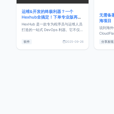
运维&开发的终极利器？一个
无需备案
Hexhub全搞定！下单专业版再赠
海项目
Zdir/OneNav授权
HexHub 是一款专为程序员与运维人员
说到海外
打造的一站式 DevOps 利器。它不仅支
CloudF
持连接 SSH 服务器，还集成了 Docker
套餐，且
与常见数据库管理功能。这意味着，在
软件
2025-09-26
分享发现
防护，已
开发过程中您无需在多个软件间频繁切
首选，那既
换，仅凭 HexHub 即可同时搞定运维与
了，为啥
数据库操作。Hexhub功能特点支持连
不得不提C
接SSH支持跨平台：m
非常不爽