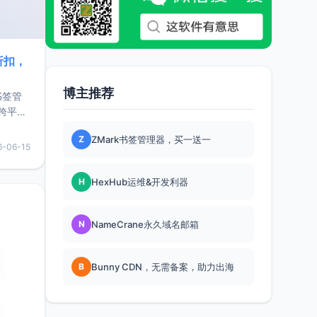
折扣，
博主推荐
书签管
跨平
难题，
Z
ZMark书签管理器，买一送一
，它还
6-06-15
用，让
H
HexHub运维&开发利器
要特点轻
N
NameCrane永久域名邮箱
B
Bunny CDN，无需备案，助力出海