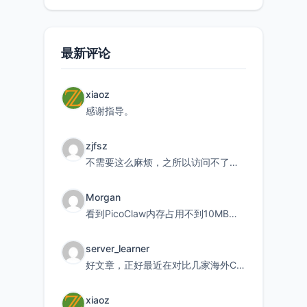
最新评论
xiaoz
感谢指导。
zjfsz
不需要这么麻烦，之所以访问不了，是由于非对称路由的问题，在爱快主路由添加一条静态路由192.168.
Morgan
看到PicoClaw内存占用不到10MB这个数据真的很惊喜，确实很适合我这种想用旧设备折腾AI的小白
server_learner
好文章，正好最近在对比几家海外CDN。文中提到CF免费版不支持自定义回源端口和HOST这个痛点太真实
xiaoz