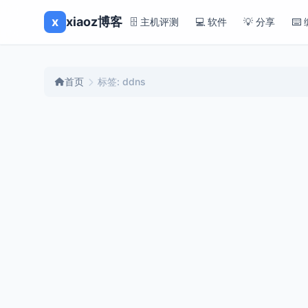
x
xiaoz博客
🗄️ 主机评测
💻 软件
💡 分享
⌨️
首页
标签: ddns