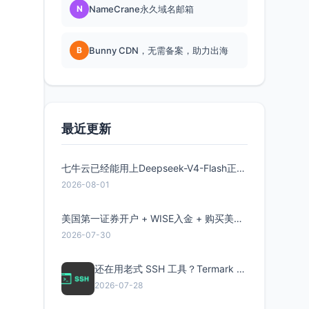
N
NameCrane永久域名邮箱
B
Bunny CDN，无需备案，助力出海
最近更新
七牛云已经能用上Deepseek-V4-Flash正式版了，点此领取300万Token
2026-08-01
美国第一证券开户 + WISE入金 + 购买美股全流程分享
2026-07-30
还在用老式 SSH 工具？Termark 新一代跨平台智能SSH客户端了解一下
2026-07-28