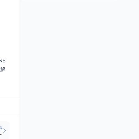
NS
持解
篇
静态规则（Nginx/Apache）及二级目录规则