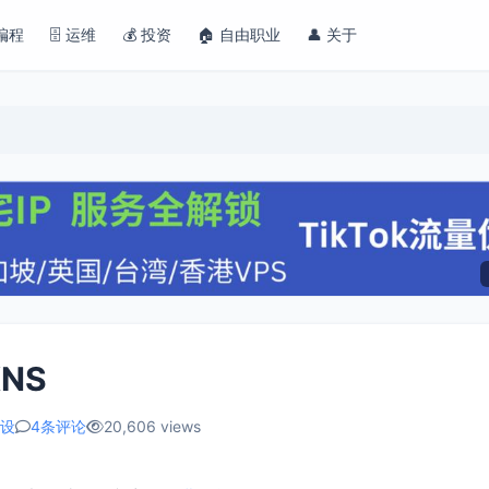
 编程
🗄️ 运维
💰 投资
🏠 自由职业
👤 关于
NS
设
4条评论
20,606 views