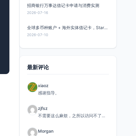
招商银行万事达借记卡申请与消费实测
2026-07-16
全球多币种账户 + 海外实体借记卡，Starryblu开户教程与注意事项
2026-07-10
最新评论
xiaoz
感谢指导。
zjfsz
不需要这么麻烦，之所以访问不了，是由于非对称路由的问题，在爱快主路由添加一条静态路由192.168.
Morgan