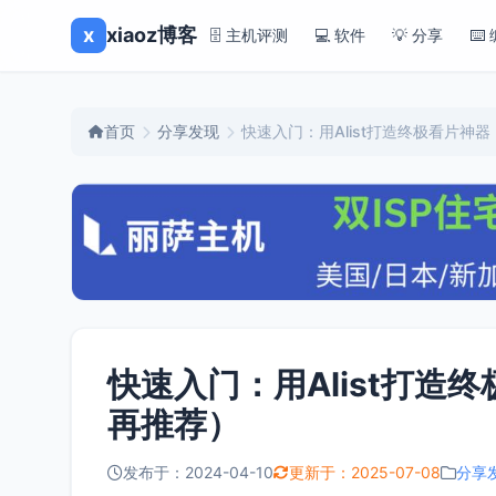
x
xiaoz博客
🗄️ 主机评测
💻 软件
💡 分享
⌨️
首页
分享发现
快速入门：用Alist打造终极看片
快速入门：用Alist打
再推荐）
发布于：2024-04-10
更新于：2025-07-08
分享