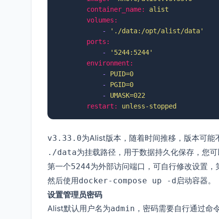
container_name:
alist
volumes:
-
'./data:/opt/alist/data'
ports:
-
'5244:5244'
environment:
-
PUID=0
-
PGID=0
-
UMASK=022
restart:
unless-stopped
为Alist版本，随着时间推移，版本可
v3.33.0
为挂载路径，用于数据持久化保存，您可
./data
第一个
为外部访问端口，可自行修改设置，
5244
然后使用
启动容器。
docker-compose up -d
设置管理员密码
Alist默认用户名为
，密码需要自行通过命
admin