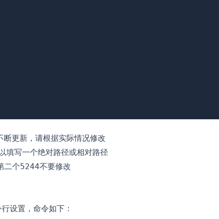
能不断更新，请根据实际情况修改
以填写一个绝对路径或相对路径
第二个
不要修改
5244
令行设置，命令如下：