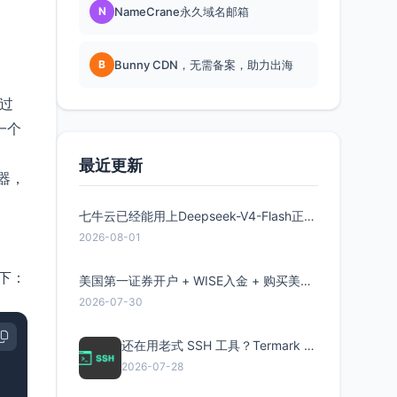
N
NameCrane永久域名邮箱
B
Bunny CDN，无需备案，助力出海
通过
一个
最近更新
放器，
七牛云已经能用上Deepseek-V4-Flash正式版了，点此领取300万Token
2026-08-01
下：
美国第一证券开户 + WISE入金 + 购买美股全流程分享
2026-07-30
还在用老式 SSH 工具？Termark 新一代跨平台智能SSH客户端了解一下
2026-07-28