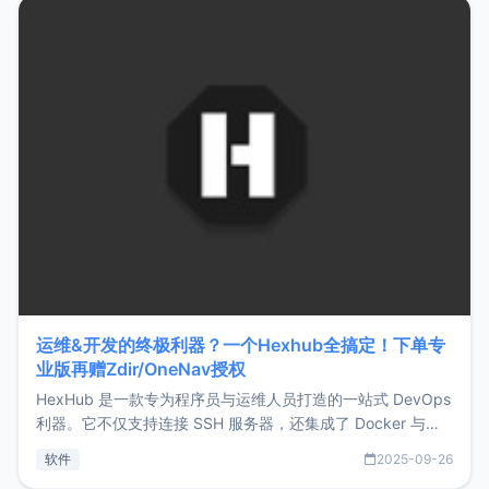
Hono.js
运维&开发的终极利器？一个Hexhub全搞定！下单专
业版再赠Zdir/OneNav授权
HexHub 是一款专为程序员与运维人员打造的一站式 DevOps
利器。它不仅支持连接 SSH 服务器，还集成了 Docker 与常
见数据库管理功能。这意味着，在开发过程中您无需在多个软
软件
2025-09-26
件间频繁切换，仅凭 HexHub 即可同时搞定运维与数据库操