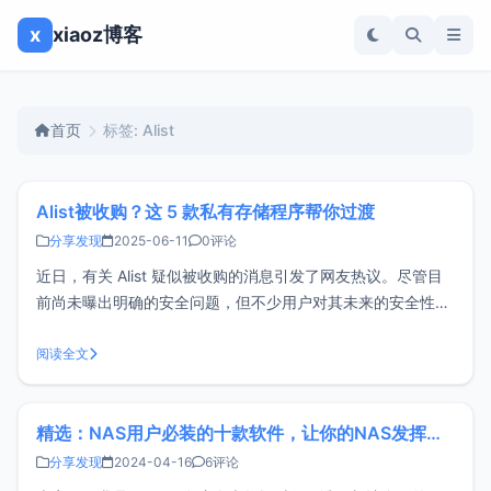
x
xiaoz博客
首页
标签: Alist
Alist被收购？这 5 款私有存储程序帮你过渡
分享发现
2025-06-11
0评论
近日，有关 Alist 疑似被收购的消息引发了网友热议。尽管目
前尚未曝出明确的安全问题，但不少用户对其未来的安全性产
生了疑虑。为此，博主将为大家整理了5款私有部署的网盘软
件，希望能帮你完成过渡。写在最前由于每个人的需求并不完
阅读全文
全一样，下方推荐的5款替代软件可能无法确保满足所有用户
的需求，建议大家自行尝
精选：NAS用户必装的十款软件，让你的NAS发挥极致（上篇）
分享发现
2024-04-16
6评论