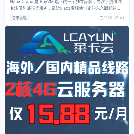
NameCrane 是 BuyVM 旗下的一个独立品牌，专注于提供域
名注册和邮箱等服务，最近xiaoz发现他们家的永久版邮箱服
务只要75美元，价格方面比较有优势。如果你正需要一个靠谱
分享发现
2025-07-01
又实惠的域名邮箱，不妨尝试一下 NameCrane。注册
NameCraneNameCrane不支持直接注册，必须要购买