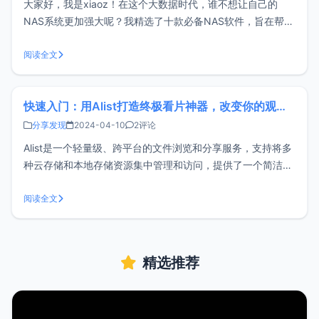
大家好，我是xiaoz！在这个大数据时代，谁不想让自己的
NAS系统更加强大呢？我精选了十款必备NAS软件，旨在帮你
充分发挥NAS的价值。无论你是刚开始接触NAS的新手，还是
已经是技术达人，这些软件都非常值得尝试。而且好消息是，
阅读全文
这些软件支持各种系统，无论是群晖、威联通还是其他NAS设
备，都可以安装使用
快速入门：用Alist打造终极看片神器，改变你的观影体验（不再推荐）
分享发现
2024-04-10
2评论
Alist是一个轻量级、跨平台的文件浏览和分享服务，支持将多
种云存储和本地存储资源集中管理和访问，提供了一个简洁且
高效的方式来整理和共享文件。Alist支持挂载国内常见网盘，
如：阿里云盘/夸克网盘/百度网盘等，非常适合NAS用户或大
阅读全文
带宽用户安装使用。通过Alist挂载网盘后，可以将原本不支持
WEBD
精选推荐