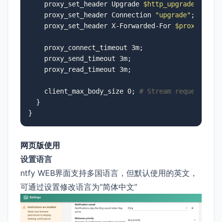
    proxy_set_header Upgrade 
$http_upgrade
;

    proxy_set_header Connection 
"upgrade"
;

    proxy_set_header X-Forwarded-For 
$proxy_add_
    proxy_connect_timeout 3m;

    proxy_send_timeout 3m;

    proxy_read_timeout 3m;

    client_max_body_size 0; 
# Stream request bod
  }

}
网页版使用
设置语言
ntfy WEB界面支持多国语言，但默认使用的英文，
可通过设置修改语言为“简体中文”