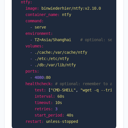
ntfy:
image:
binwiederhier/ntfy:v2.10.0
container_name:
ntfy
command:
-
serve
environment:
-
TZ=Asia/Shanghai
# optional: set desi
volumes:
-
./cache:/var/cache/ntfy
-
./etc:/etc/ntfy
-
./db:/var/lib/ntfy
ports:
-
4080
:80
healthcheck:
# optional: remember to adapt t
test:
 [
"CMD-SHELL"
, 
"wget -q --tries=1 h
interval:
60s
timeout:
10s
retries:
3
start_period:
40s
restart:
unless-stopped