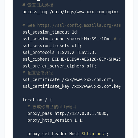
# 设置日志路径
  access_log /data/logs/www.xxx.com_nginx.log xlo
# See https://ssl-config.mozilla.org/#server=n
  ssl_session_timeout 1d;

  ssl_session_cache shared:MozSSL:10m; 
# about 4
  ssl_session_tickets off;

  ssl_protocols TLSv1.2 TLSv1.3;

  ssl_ciphers ECDHE-ECDSA-AES128-GCM-SHA256:ECDHE
  ssl_prefer_server_ciphers off;

# 配置证书路径
  ssl_certificate /xxx/www.xxx.com.crt;

  ssl_certificate_key /xxx/www.xxx.com.key;

  location / {

# 改成你自己的ntfy端口
    proxy_pass http://127.0.0.1:4080;

    proxy_http_version 1.1;

    proxy_set_header Host 
$http_host
;
