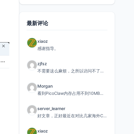
最新评论
xiaoz
感谢指导。
zjfsz
不需要这么麻烦，之所以访问不了，是由于非对称路由的问题，在爱快主路由添加一条静态路由192.168.
Morgan
看到PicoClaw内存占用不到10MB这个数据真的很惊喜，确实很适合我这种想用旧设备折腾AI的小白
server_learner
好文章，正好最近在对比几家海外CDN。文中提到CF免费版不支持自定义回源端口和HOST这个痛点太真实
xiaoz