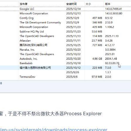
不得不祭出微软大杀器Process Explorer
m/en-us/sysinternals/downloads/process-explorer