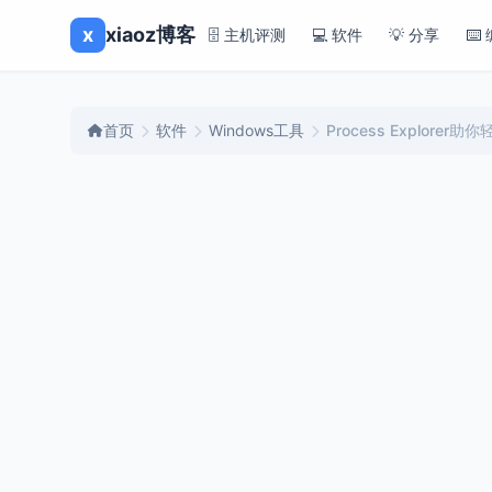
x
xiaoz博客
🗄️ 主机评测
💻 软件
💡 分享
⌨️
首页
软件
Windows工具
Process Explore