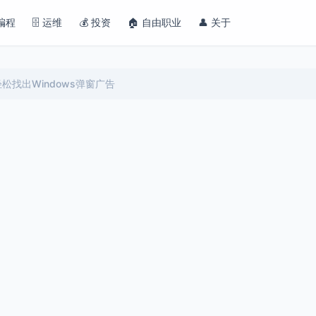
 编程
🗄️ 运维
💰 投资
🏠 自由职业
👤 关于
r助你轻松找出Windows弹窗广告