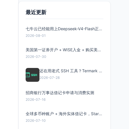
最近更新
七牛云已经能用上Deepseek-V4-Flash正式版了，点此领取300万Token
2026-08-01
美国第一证券开户 + WISE入金 + 购买美股全流程分享
2026-07-30
还在用老式 SSH 工具？Termark 新一代跨平台智能SSH客户端了解一下
2026-07-28
招商银行万事达借记卡申请与消费实测
2026-07-16
全球多币种账户 + 海外实体借记卡，Starryblu开户教程与注意事项
2026-07-10