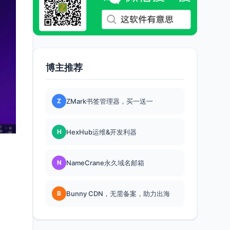
博主推荐
Z
ZMark书签管理器，买一送一
H
HexHub运维&开发利器
N
NameCrane永久域名邮箱
B
Bunny CDN，无需备案，助力出海