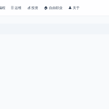
 编程
🗄️ 运维
💰 投资
🏠 自由职业
👤 关于