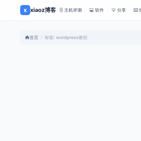
x
xiaoz博客
🗄️ 主机评测
💻 软件
💡 分享
⌨️
首页
标签: wordpress教程