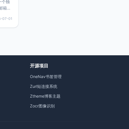
的一个独
邮箱等
永久版
5-07-01
面比较有
实惠的
持直接注
开源项目
OneNav书签管理
）
Zurl短连接系统
Ztheme博客主题
Zocr图像识别