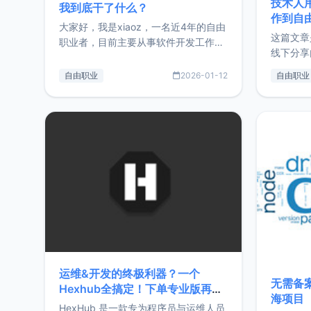
技术人
我到底干了什么？
作到自
大家好，我是xiaoz，一名近4年的自由
这篇文章
职业者，目前主要从事软件开发工作。
线下分享
这篇文章将对我的2025年做一个简单
版，分享
的总结，内容主要包括：工作、学习、
自由职业
2026-01-12
自由职业
通过博客
以及投资。这一年虽然整体收入下降
的一个小
20%，但却过得很充实，2026年不求
首个产品
突破，但求保持。关于工作新增项目：
状。自我
2025年新增了一些非商业的开源项
前从事服
目，主要包括：Zu
转自由职
运维&开发的终极利器？一个
无需备案
Hexhub全搞定！下单专业版再赠
海项目
Zdir/OneNav授权
HexHub 是一款专为程序员与运维人员