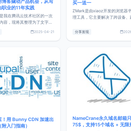
用博客撬动产品机会，从写
买一送一
由职业的11年实践
ZMark是由xiaoz开发的浏览器
是我在腾讯云技术社区的一次
理工具，它主要解决了跨设备、
内容，现将其整理为了文字
台、跨浏览器的书签同步与访问
了写博客11年来的经历，以及
做到一处部署、随处访问。同时
2025-04-21
分享发现
202
过渡到做产品和走向自由职业
支持搭配浏览器扩展（插件）使
故事。文中还首次公开了我的
管理更高效。ZMark官网地址：
ImgURL的真实数据和产品现
https://www.zmark.app/主
介绍大家好，我是xiaoz，以
量级： 使用Bun + Hono.js
务器运维相关工作，现在已经
业3年，目前
NameCrane永久域名邮箱
！用 Bunny CDN 加速出
75$，支持15个域名 + 无
（附入门指南）