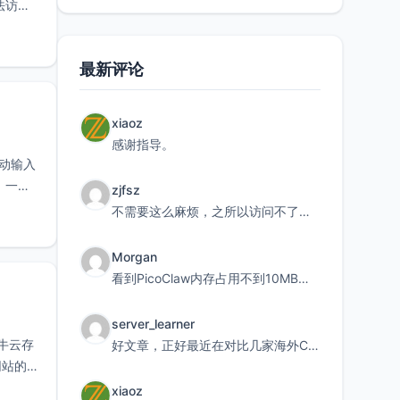
法访
最新评论
xiaoz
感谢指导。
手动输入
。一、
zjfsz
不需要这么麻烦，之所以访问不了，是由于非对称路由的问题，在爱快主路由添加一条静态路由192.168.
Morgan
看到PicoClaw内存占用不到10MB这个数据真的很惊喜，确实很适合我这种想用旧设备折腾AI的小白
server_learner
七牛云存
好文章，正好最近在对比几家海外CDN。文中提到CF免费版不支持自定义回源端口和HOST这个痛点太真实
网站的
xiaoz