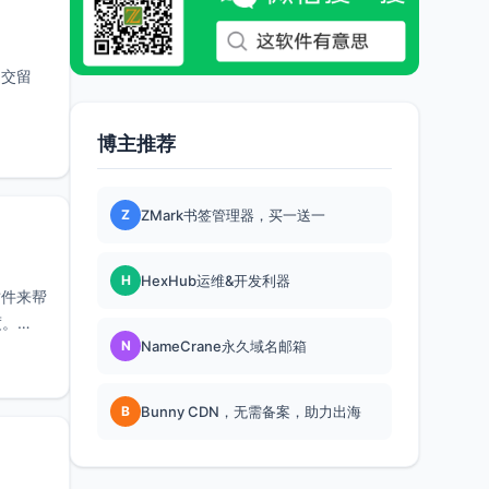
提交留
博主推荐
Z
ZMark书签管理器，买一送一
H
HexHub运维&开发利器
插件来帮
度。
N
NameCrane永久域名邮箱
B
Bunny CDN，无需备案，助力出海