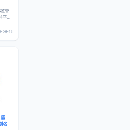
书签管
跨平
难题，
，它还
6-06-15
用，让
要特点轻
只需
限别名