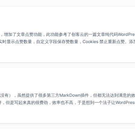
级，增加了文章点赞功能，此功能参考了创客云的一篇文章纯代码WordPre
实时显示点赞数量，自定义字段保存赞数量，Cookies 禁止重新点赞。添
版实现没有），虽然提供了很多第三方MarkDown插件，但都无法达到满意的
好，但是写起来真的很费劲，效率也不高，于是想到一个法子让WordPres