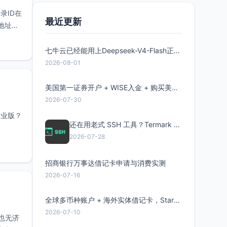
录ID在
最近更新
接地址中
七牛云已经能用上Deepseek-V4-Flash正式版了，点此领取300万Token
2026-08-01
美国第一证券开户 + WISE入金 + 购买美股全流程分享
2026-07-30
专业版？
还在用老式 SSH 工具？Termark 新一代跨平台智能SSH客户端了解一下
2026-07-28
招商银行万事达借记卡申请与消费实测
2026-07-16
全球多币种账户 + 海外实体借记卡，Starryblu开户教程与注意事项
2026-07-10
也无济