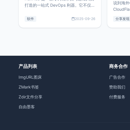
说到海外
打造的一站式 DevOps 利器。它不仅支
CloudF
持连接 SSH 服务器，还集成了 Docker
套餐，且
与常见数据库管理功能。这意味着，在
软件
2025-09-26
分享发现
防护，已
开发过程中您无需在多个软件间频繁切
首选，那既
换，仅凭 HexHub 即可同时搞定运维与
了，为啥
数据库操作。Hexhub功能特点支持连
不得不提C
接SSH支持跨平台：m
非常不爽
产品列表
商务合作
ImgURL图床
广告合作
ZMark书签
赞助我们
Zdir文件分享
付费服务
自由墨客