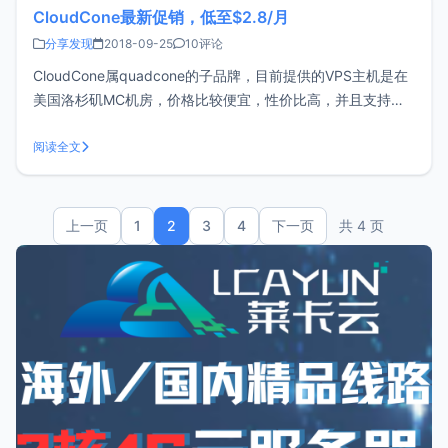
CloudCone最新促销，低至$2.8/月
分享发现
2018-09-25
10评论
CloudCone属quadcone的子品牌，目前提供的VPS主机是在
美国洛杉矶MC机房，价格比较便宜，性价比高，并且支持按
时计费。可以参考之前的评测文章：CloudCone VPS促销，
最低$1.75/月，附评测最近收到CloudCone发来的邮件，进行
阅读全文
新一波的促销活动，结束时间尚不清楚，性价比还
上一页
1
2
3
4
下一页
共 4 页