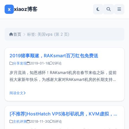
x
xiaoz博客
首页
标签: 美国vps
(第 2 页)
2019猪事顺遂，RAKsmart百万红包免费送
分享发现
2019-01-18
2评论
岁月流淌，知恩感怀！RAKsmart机房在春节来临之际，提前
祝大家新年快乐，为感谢大家对RAKsmart机房的长期支持和
信任，见证RAKsmart 不断成长、进步和发展，包容
RAKsmart不足，RAKsmart机房特推出“2019猪事顺遂，百万
阅读全文
元红包免费送”活动时间：美国西岸圣何塞2019年1月2
[不推荐]HostHatch VPS洛杉矶机房，KVM虚拟，大硬盘（附评测）
主机评测
2018-11-30
5评论