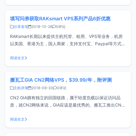
1Gbps共享价格：29$
填写问券获取RAKsmart VPS系列产品6折优惠
分享发现
2018-10-26
0评论
RAKsmart长期以来提供主机托管、租用、VPS等业务，机房
以美国、香港为主，国人商家，支持支付宝、Paypal等方式付
款。如果还不熟悉的可以参考我之前的评测文章。Raksmart
美国VPS限时65折，续费同价RAKsmart美国VPS CN2网络首
阅读全文
台半价RAKsmart三款美国VPS特价，低至9
搬瓦工GIA CN2网络VPS，$39.99/年，附评测
主机评测
2018-09-30
0评论
CN2 GIA拥有独立的回国链路，属于轻度负载以保证访问品
质，就CN2网络来说，GIA应该是最优秀的。搬瓦工推出CN2
GIA的VPS已经有一段时间，不过之前的价格都是望而却步。
近期搬瓦工上线了一个GIA的低配套餐，价格为$39.99/年，
阅读全文
买了一台用来做CDN还是不错的。配置机房：美国洛杉矶套餐
名称