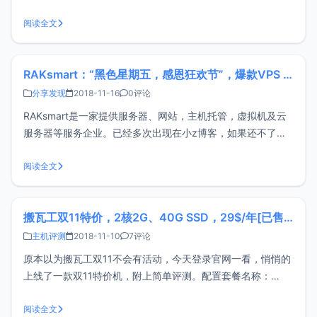
内存：756M硬盘：35G流量:1T带宽：80Mbps价格：$32/年
（已使用优惠码BLACKFRIDAY）支付方式：微信/支付宝Ping
阅读全文
测试四川电信Ping测试平均延迟在180m
RAKsmart：“黑色星期五，感恩狂欢节”，爆款VPS 5折促销
分享发现
2018-11-16
0评论
RAKsmart是一家提供服务器、网站，主机托管，虚拟机及云
服务器等服务企业。已经多次出现在小z博客，如果还不了解
的可以参考我之前的评测：RAKsmart三款美国VPS特价，低
至9.9元/月（附评测）RAKsmart美国VPS CN2网络首台半价
阅读全文
Raksmart美国VPS限时65折，续费同价活动时间
搬瓦工双11特价，2核2G、40G SSD，29$/年[已售罄]
主机评测
2018-11-10
7评论
原本以为搬瓦工双11不会有活动，今天登录官网一看，悄悄的
上线了一款双11特价机，附上简单评测。配置套餐名称：
Basic VPS - Self-managed - 2018-11-11 CN2 Special
V3CPU:2核内存：2G硬盘：40G SSD流量：1TB/月带宽
阅读全文