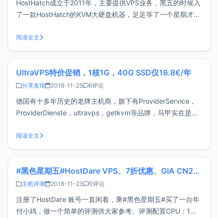
HostHatch成立于2011年，主要提供VPS业务，黑五的时候入
了一款HostHatch的KVM大硬盘机器，足足等了一个星期才开
通，机器一到手就来一波评测。评测配置套餐名称：BF
Storage 750 - LAXCPU：1核内存：0.7GB硬盘：750G HDD
阅读全文
流量：2T/月价格：35$/年目
UltraVPS特价促销，1核1G，40G SSD仅16.8€/年
分享发现
2018-11-25
6评论
德国有十多年历史的老牌主机商，旗下有ProviderService，
ProviderDienste，ultravps，getkvm等品牌，马甲实在是太
多，上次一次介绍UltraVPS差不多一年前了（UltraVPS美国洛
杉矶机房评测，新用户85折），xiaoz持续用了一年，
阅读全文
UltraVPS稳定性和性
#黑色星期五#HostDare VPS、7折优惠、GIA CN2网络
主机评测
2018-11-23
0评论
注册了HostDare 账号一直闲着，乘#黑色星期五#买了一台年
付小鸡，做一个简单的评测供大家参考。评测配置CPU：1核