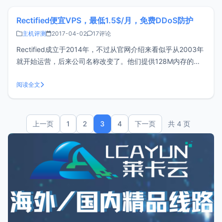
Rectified便宜VPS，最低1.5$/月，免费DDoS防护
主机评测
2017-04-02
17评论
Rectified成立于2014年，不过从官网介绍来看似乎从2003年
就开始运营，后来公司名称改变了。他们提供128M内存的廉
价VPS，每月仅需1.5$，年付的话12$/年，性价比颇高。
Rectified基于KVM架构，不限制流量，提供20G免费DDoS防
阅读全文
护也是一大亮点。可能有朋友会问128M内存能
上一页
1
2
3
4
下一页
共 4 页