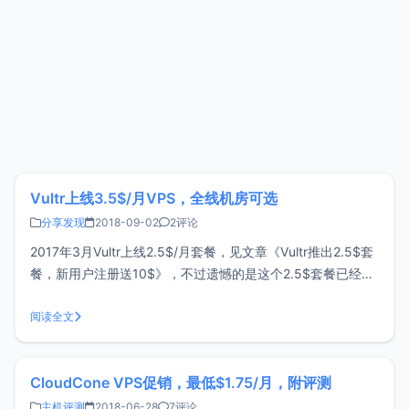
Vultr上线3.5$/月VPS，全线机房可选
分享发现
2018-09-02
2评论
2017年3月Vultr上线2.5$/月套餐，见文章《Vultr推出2.5$套
餐，新用户注册送10$》，不过遗憾的是这个2.5$套餐已经绝
版，现存的2.5$只能使用IPV6没有IPV4，于是乎Vultr又上线
了3.5$/月的套餐。3.5$套餐配置CPU： 1核内存： 512M流
阅读全文
量： 500GB/月购
CloudCone VPS促销，最低$1.75/月，附评测
主机评测
2018-06-28
7评论