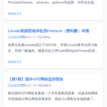
ProviderDienste，ultravps，getkvm等品牌，马甲实在是太
多，在Hostloc搜了下，口碑还算不错。VPS购买UltraVPS无
法直接注册账号，需要先下单购买，然后等待审核，配置与价
阅读全文
格如下。新用户85折购买地
Linode美国西海岸机房Fremont（费利蒙）评测
主机评测
2017-11-21
5评论
老牌主机商Linode成立于2003年，早期Linode要求信用卡验
证，导致门槛偏高。随着后起之秀Vultr和DigitalOcean的竞
争，在今年2月的时候Linode也推出了5$/月套餐，再加上
Linode强大的控制面板足以完爆很多商家。Linode至今推出了
阅读全文
2个日本机房，JP1走的KDDI，J
【第1期】国外VPS网络监控报告
主机评测
2017-10-26
9评论
购买国外VPS网络质量是一个非常重要的因素，但复杂的网络
环境很难分辨出网络质量差异，因此小z博客在本地搭建了
PHP Server Monitor来监控国外VPS网络变化，但是每个用户