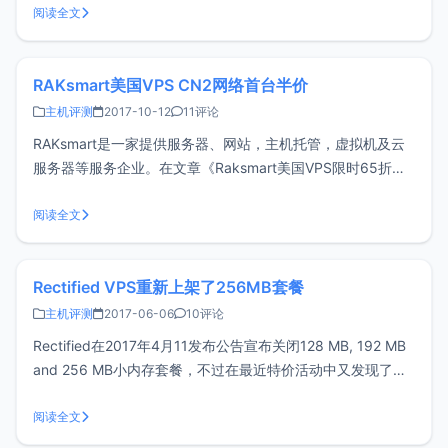
网络环境并不相同（移动、联通、电信等），数据仅供参考。
阅读全文
测试环境 本地网络
RAKsmart美国VPS CN2网络首台半价
主机评测
2017-10-12
11评论
RAKsmart是一家提供服务器、网站，主机托管，虚拟机及云
服务器等服务企业。在文章《Raksmart美国VPS限时65折，
续费同价》做过初步介绍，近期收到他们邮件通知上线了CN2
网络VPS，并且首台CN2 VPS可享受5折优惠，没忍住又剁手
阅读全文
一台。购买流程官网地址：https://billing.r
Rectified VPS重新上架了256MB套餐
主机评测
2017-06-06
10评论
Rectified在2017年4月11发布公告宣布关闭128 MB, 192 MB
and 256 MB小内存套餐，不过在最近特价活动中又发现了
256 MB套餐（官网首页无法查看到，不清楚是否故意为
之）。关于Rectified VPS，已经在文章《Rectified便宜
阅读全文
VPS，最低1.5$/月，免费