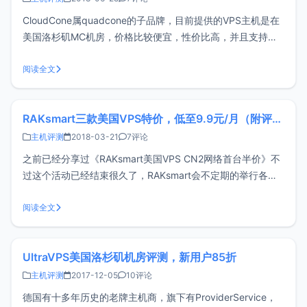
CloudCone属quadcone的子品牌，目前提供的VPS主机是在
美国洛杉矶MC机房，价格比较便宜，性价比高，并且支持按
时计费，如果不想用了随时可删机走人。目前CloudCone进行
给力的促销，最低$1.75/月。评测配置xiaoz选择的最低月付
阅读全文
套餐，配置如下，从下面的价格和配置就能看出Clou
RAKsmart三款美国VPS特价，低至9.9元/月（附评测）
主机评测
2018-03-21
7评论
之前已经分享过《RAKsmart美国VPS CN2网络首台半价》不
过这个活动已经结束很久了，RAKsmart会不定期的举行各种
活动。比如这次有三款美国VPS特价（包括大家喜欢的CN2网
络），最低9.9元/月。趁着特价活动再入了一台SAN VPS最低
阅读全文
配置（1核512M内存/20G存储），正常价格$3.
UltraVPS美国洛杉矶机房评测，新用户85折
主机评测
2017-12-05
10评论
德国有十多年历史的老牌主机商，旗下有ProviderService，