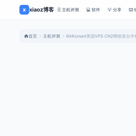
x
xiaoz博客
🗄️ 主机评测
💻 软件
💡 分享
⌨️
首页
主机评测
RAKsmart美国VPS CN2网络首台半