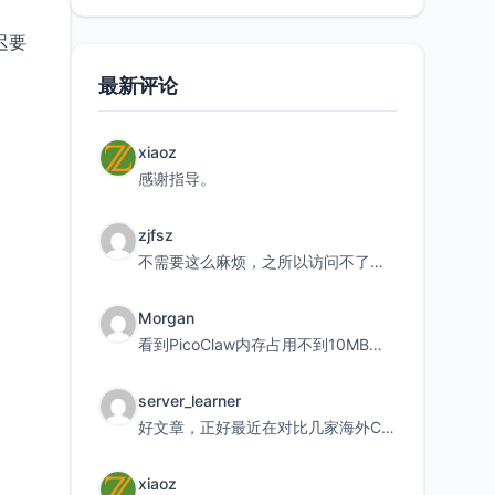
迟要
最新评论
xiaoz
感谢指导。
zjfsz
不需要这么麻烦，之所以访问不了，是由于非对称路由的问题，在爱快主路由添加一条静态路由192.168.
Morgan
看到PicoClaw内存占用不到10MB这个数据真的很惊喜，确实很适合我这种想用旧设备折腾AI的小白
server_learner
好文章，正好最近在对比几家海外CDN。文中提到CF免费版不支持自定义回源端口和HOST这个痛点太真实
xiaoz