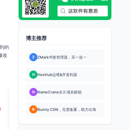
博主推荐
看到的
修改
Z
ZMark书签管理器，买一送一
H
HexHub运维&开发利器
N
NameCrane永久域名邮箱
B
Bunny CDN，无需备案，助力出海