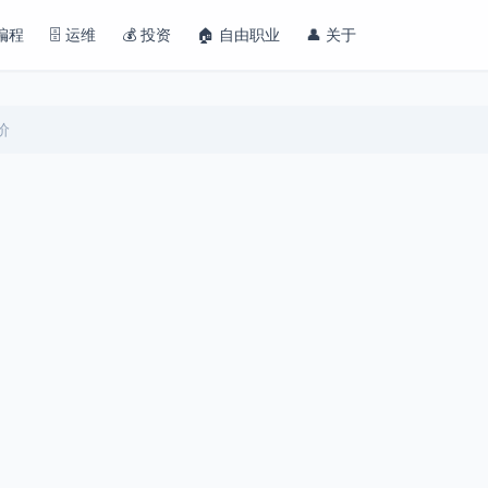
 编程
🗄️ 运维
💰 投资
🏠 自由职业
👤 关于
价