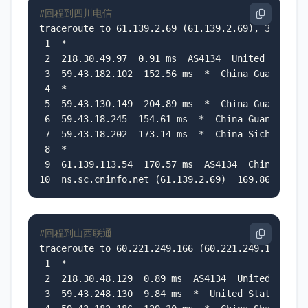
#回程到四川电信
traceroute to 61.139.2.69 (61.139.2.69), 30 hops 
 1  *

 2  218.30.49.97  0.91 ms  AS4134  United States 
 3  59.43.182.102  152.56 ms  *  China Guangdong 
 4  *

 5  59.43.130.149  204.89 ms  *  China Guangdong 
 6  59.43.18.245  154.61 ms  *  China Guangdong G
 7  59.43.18.202  173.14 ms  *  China Sichuan Che
 8  *

 9  61.139.113.54  170.57 ms  AS4134  China Sichu
10  ns.sc.cninfo.net (61.139.2.69)  169.86 ms  A
#回程到山西联通
traceroute to 60.221.249.166 (60.221.249.166), 30
 1  *

 2  218.30.48.129  0.89 ms  AS4134  United States
 3  59.43.248.130  9.84 ms  *  United States Cali