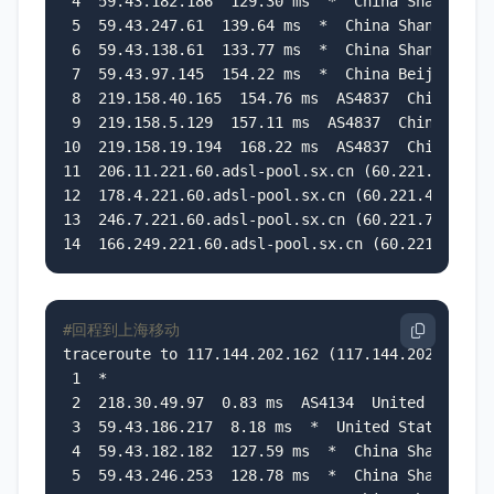
 4  59.43.182.186  129.30 ms  *  China Shanghai C
 5  59.43.247.61  139.64 ms  *  China Shanghai Ch
 6  59.43.138.61  133.77 ms  *  China Shanghai Ch
 7  59.43.97.145  154.22 ms  *  China Beijing Chi
 8  219.158.40.165  154.76 ms  AS4837  China Beij
 9  219.158.5.129  157.11 ms  AS4837  China Beiji
10  219.158.19.194  168.22 ms  AS4837  China Shan
11  206.11.221.60.adsl-pool.sx.cn (60.221.11.206)
12  178.4.221.60.adsl-pool.sx.cn (60.221.4.178)  
13  246.7.221.60.adsl-pool.sx.cn (60.221.7.246)  
14  166.249.221.60.adsl-pool.sx.cn (60.221.249.1
#回程到上海移动
traceroute to 117.144.202.162 (117.144.202.162), 
 1  *

 2  218.30.49.97  0.83 ms  AS4134  United States 
 3  59.43.186.217  8.18 ms  *  United States Cali
 4  59.43.182.182  127.59 ms  *  China Shanghai C
 5  59.43.246.253  128.78 ms  *  China Shanghai C