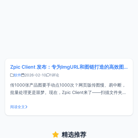
Zpic Client 发布：专为ImgURL和图链打造的高效图床客户端
软件
2026-02-10
1评论
传1000张产品图要手动点1000次？网页版传图慢、易中断，
批量处理更是噩梦。现在，Zpic Client来了——扫描文件夹自
动上传、智能去重、结果导出CSV，企业级批量传图终于不用
熬通宵了。官网下载地址：https://client.zpic.pro/功能特点
阅读全文
跨平台： 支持 macOS、Windo
精选推荐