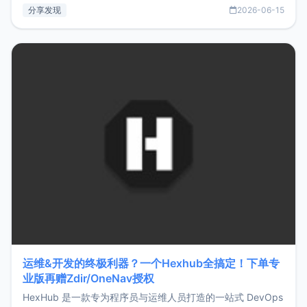
部署、随处访问。同时，它还支持搭配浏览器扩展（插件）使
分享发现
2026-06-15
用，让管理更高效。ZMark官网地址：
https://www.zmark.app/主要特点轻量级： 使用Bun +
Hono.js
运维&开发的终极利器？一个Hexhub全搞定！下单专
业版再赠Zdir/OneNav授权
HexHub 是一款专为程序员与运维人员打造的一站式 DevOps