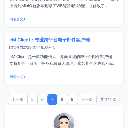
上看到MinIO新版本删减了WEB控制台功能，且修改了
License，最新版本的MinIO商业使用可能存在风险，这时候一
般有两种选择：继续使用旧版本MinIO：
阅读全文
minio/minio:RELEASE.2022-05-26T05-48-4
eM Client：专业跨平台电子邮件客户端
软件
2025-07-11
0评论
eM Client 是一款功能强大、界面直观的跨平台邮件客户端，
支持邮件、日历、任务和联系人管理。这款邮件客户端xiaoz
已经使用超过半年的时间，现在推荐给大家。eM Client特点
PGP加密支持，提升邮件安全性支持邮件翻译支持AI处理邮件
阅读全文
支持跨平台集成日历、任务和联系人支持离线使用购买eM Cl
上一页
5
6
7
8
9
下一页
共 141 页