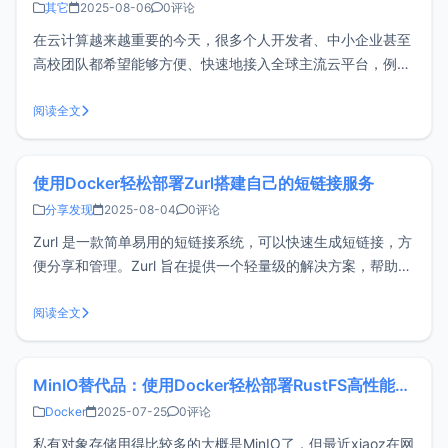
其它
2025-08-06
0评论
在云计算越来越重要的今天，很多个人开发者、中小企业甚至
高校团队都希望能够方便、快速地接入全球主流云平台，例如
AWS、Google Cloud、阿里云国际版等。但现实情况是：开
通流程繁琐、实名认证要求严格、还得绑定国际信用卡！
阅读全文
NiceCloud喜云是一家获得官方授权的多云服务平台代理商，
聚合了阿里云
使用Docker轻松部署Zurl搭建自己的短链接服务
分享发现
2025-08-04
0评论
Zurl 是一款简单易用的短链接系统，可以快速生成短链接，方
便分享和管理。Zurl 旨在提供一个轻量级的解决方案，帮助用
户更好地管理和跟踪链接。该系统由xiaoz开发。Github开
源：https://github.com/helloxz/zurl功能特点短链接生成：
阅读全文
用户可以将长链接转换为短链接，便
MinIO替代品：使用Docker轻松部署RustFS高性能对象存储服务
Docker
2025-07-25
0评论
私有对象存储用得比较多的大概是MinIO了，但最近xiaoz在网