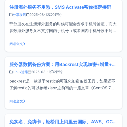
https://gi
注册海外服务不用愁，SMS Activate帮你搞定接码
分享发现
2025-08-12
0评论
部分朋友在注册海外服务的时候可能会要求手机号验证，而大
多数海外服务又不支持国内手机号（或者国内手机号收不到验
证码的情况），这时候海外手机号用来接收验证码就显得非常
重要，但并不是每个用户都有海外手机号，不过好在有一些第
阅读全文
三方接码平台帮助我们解决了这个问题，比如今天要介绍的
SMS ActivateSMS
服务器数据备份方案：用Backrest实现加密+增量+定时备份
Linux运维
2025-08-11
2评论
backrest是一款基于restic的可视化加密备份工具，如果还不
了解restic的可以参考xiaoz之前写的一篇文章《CentOS 7使
用restic备份VPS数据》，backrest在restic基础上增加了
WEBUI管理和定时任务、快照预览等功能，极大的简化了
阅读全文
restic繁杂的命令行操作。这
免实名、免绑卡，轻松用上阿里云国际、AWS、GCP 等全球云！