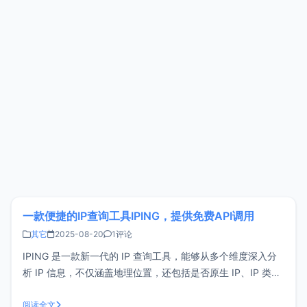
一款便捷的IP查询工具IPING，提供免费API调用
其它
2025-08-20
1评论
IPING 是一款新一代的 IP 查询工具，能够从多个维度深入分
析 IP 信息，不仅涵盖地理位置，还包括是否原生 IP、IP 类型
识别、代理检测及风险标签等关键指标，有效帮助用户评估 IP
的信誉度和纯净程度。如何使用 IPING？IPING 是一款完全免
阅读全文