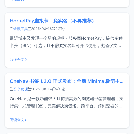
费的网络工具，提供中英文双语界面，使用简单便
HornetPay虚拟卡，免实名（不再推荐）
金融工具
2025-08-18
2评论
最近博主又发现一个新的虚拟卡服务商HornetPay，提供多种
卡头（BIN）可选，且不需要实名即可开卡使用，充值仅支持
USDT，有需要的可以试试。注意：本站仅做整理和推荐，如
果继续阅读和使用相关风险需要您自行承担，否则请立即停止
阅读全文
阅读！！！优点无需实名可自定义卡片姓名一个账户可开通多
张虚拟卡多种卡头（
OneNav 书签 1.2.0 正式发布：全新 Minima 极简主题登场
分享发现
2025-08-14
4评论
OneNav 是一款功能强大且简洁高效的浏览器书签管理器，支
持集中式管理书签，完美解决跨设备、跨平台、跨浏览器的同
步与访问难题，实现一处部署、随处访问。它不仅安装简单、
界面简洁、操作方便，还可与浏览器扩展（插件）配合使用，
阅读全文
为你带来更加高效便捷的书签管理体验。Github开源地址：