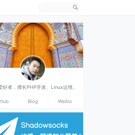
搜
索
关
键
字
爱好者，擅长PHP开发、Linux运维。
thub
Blog
Weibo