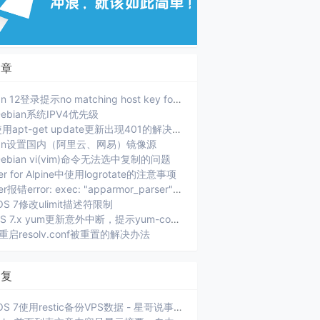
文章
Debian 12登录提示no matching host key format
ebian系统IPV4优先级
PVE使用apt-get update更新出现401的解决办法
ian设置国内（阿里云、网易）镜像源
ebian vi(vim)命令无法选中复制的问题
er for Alpine中使用logrotate的注意事项
Docker报错error: exec: "apparmor_parser": executable file not found in $PATH.
OS 7修改ulimit描述符限制
CenOS 7.x yum更新意外中断，提示yum-complete-transaction
ux重启resolv.conf被重置的解决办法
回复
CentOS 7使用restic备份VPS数据 - 星哥说事: [...]xiaoz 选择的是将当前服务器数据通过 SFTP 方...