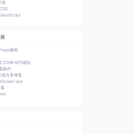
开发
CSS
JavaScript
链接
Press教程
JZ.COM-VPS建站
盟操作
a资源共享博客
alOcean vps
博客
ymc