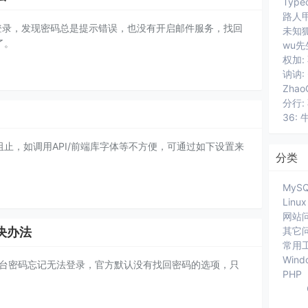
路人甲
间没登录，发现密码总是提示错误，也没有开启邮件服务，找回
了。
wu先
讷讷:
分行:
36: 
阻止，如调用API/前端库字体等不方便，可通过如下设置来
分类
MyS
Linux
网站
其它
解决办法
常用
Wind
，后台密码忘记无法登录，官方默认没有找回密码的选项，只
PHP