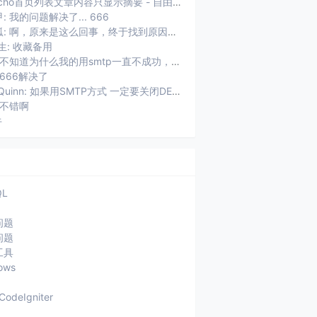
Typecho首页列表文章内容只显示摘要 - 自由鱼: [...]用了Typecho以后，遇到的第一个问题就是首页摘要显...
: 我的问题解决了... 666
未知狐: 啊，原来是这么回事，终于找到原因了。
生: 收藏备用
权加: 不知道为什么我的用smtp一直不成功，老提示：SMTP连接失败，...
 666解决了
ZhaoQuinn: 如果用SMTP方式 一定要关闭DEBUG功能 不然usr/plu...
 不错啊
牛
QL
问题
问题
工具
ows
CodeIgniter