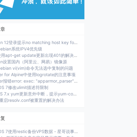
文章
Debian 12登录提示no matching host key format
ebian系统IPV4优先级
PVE使用apt-get update更新出现401的解决办法
ian设置国内（阿里云、网易）镜像源
ebian vi(vim)命令无法选中复制的问题
er for Alpine中使用logrotate的注意事项
Docker报错error: exec: "apparmor_parser": executable file not found in $PATH.
OS 7修改ulimit描述符限制
CenOS 7.x yum更新意外中断，提示yum-complete-transaction
ux重启resolv.conf被重置的解决办法
回复
CentOS 7使用restic备份VPS数据 - 星哥说事: [...]xiaoz 选择的是将当前服务器数据通过 SFTP 方...