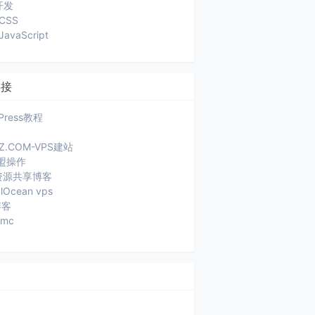
开发
CSS
JavaScript
链接
Press教程
JZ.COM-VPS建站
盟操作
a资源共享博客
alOcean vps
博客
ymc