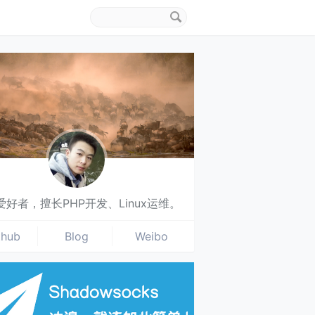
搜
索
关
键
字
爱好者，擅长PHP开发、Linux运维。
thub
Blog
Weibo