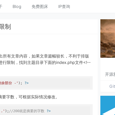
于
Blog
免费图床
IP查询
数限制
文输出所有文章内容，如果文章篇幅较长，不利于排版
制，找到主题目录下面的index.php文件<!--
开源
剩余部分 -'
); 
?>
Gi
是摘要字数，可根据实际情况修改。
..'
);
//200就是摘要的字数 
?>