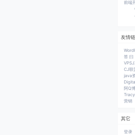
前端
友情
Word
答 曰
VPS
CJ联
jav
Digit
阿Q
Trac
营销
其它
登录