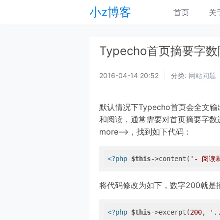
小z博客
首页
关
Typecho首页摘要字
2016-04-14 20:52
分类:
网站问题
默认情况下Typecho首页会全
和阅读，通常需要对首页摘要字数进行限
more-->，找到如下代码：
<?php
$this
->content(
'- 阅读
将代码修改为如下，数字200就
<?php
$this
->excerpt(
200
, 
'.