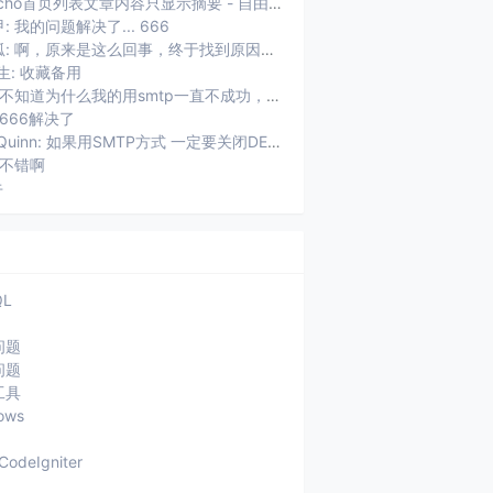
Typecho首页列表文章内容只显示摘要 - 自由鱼: [...]用了Typecho以后，遇到的第一个问题就是首页摘要显...
: 我的问题解决了... 666
未知狐: 啊，原来是这么回事，终于找到原因了。
生: 收藏备用
权加: 不知道为什么我的用smtp一直不成功，老提示：SMTP连接失败，...
 666解决了
ZhaoQuinn: 如果用SMTP方式 一定要关闭DEBUG功能 不然usr/plu...
 不错啊
牛
QL
问题
问题
工具
ows
CodeIgniter