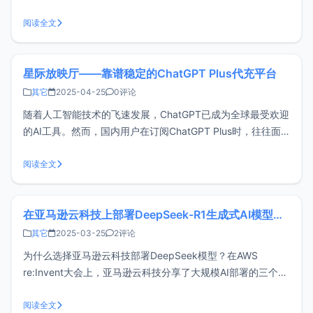
带宽服务器、高防御服务器等多个产品，超低折扣加速企业数
字化转型，轻松实现降本增效。华纳云618活动核心亮点：首
阅读全文
单特惠，购买云服务器可享2折超低折扣，1H1G5M CN2永久
价格1
星际放映厅——靠谱稳定的ChatGPT Plus代充平台
其它
2025-04-25
0评论
随着人工智能技术的飞速发展，ChatGPT已成为全球最受欢迎
的AI工具。然而，国内用户在订阅ChatGPT Plus时，往往面
临一个关键问题：如何支付ChatGPT Plus的订阅费用？特别
是对于没有海外信用卡的用户来说，直接订阅ChatGPT Plus
阅读全文
并不容易。许多国内用户正是因为缺乏海外信用卡，
在亚马逊云科技上部署DeepSeek-R1生成式AI模型的最佳实践
其它
2025-03-25
2评论
为什么选择亚马逊云科技部署DeepSeek模型？在AWS
re:Invent大会上，亚马逊云科技分享了大规模AI部署的三个关
键发现：计算成本优化是大规模AI应用的核心考量构建高质量
的生成式AI应用需要专业的MLOps支持开发者需要多样化的模
阅读全文