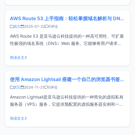
型选择来满足不同场景需求中国AI公司DeepSeek推出的D
AWS Route 53 上手指南：轻松掌握域名解析与 DNS 管理
其它
2025-01-22
0评论
AWS Route 53 是亚马逊云科技提供的一种高可用性、可扩展
性极强的域名系统（DNS）Web 服务。它能够将用户请求高
效地路由到运行在亚马逊云科技上或本地的互联网应用程序。
文章内容包含以下步骤：注册亚马逊云科技账号启用AWS
阅读全文
Route 53创建托管区域域名解析注册亚马逊云科技账号在使用
AWS
使用 Amazon Lightsail 搭建一个自己的浏览器书签管理器
其它
2024-11-21
0评论
Amazon Lightsail是亚马逊云科技提供的一种简化的虚拟私有
服务器（VPS）服务，它提供预配置的虚拟服务器实例和一系
列方便的功能和服务，方便用户快速创建、管理和扩展服务器
实例，适用于各种规模的应用程序和工作负载。新注册用户还
阅读全文
可以免费试用3个月，体验其强大功能并充分了解其价值。文
章内容包含以