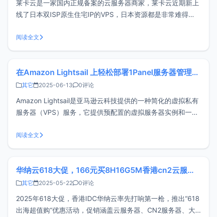
莱卡云是一家国内正规备案的云服务器商家，莱卡云近期新上
线了日本双ISP原生住宅IP的VPS，日本资源都是非常难得
的，接下来给大家带来详细的测评结果如下。官方网站：
https://www.lcayun.com内存CPU带宽硬盘流量价格购买1G1
阅读全文
核10M20G500G/月88元/月链接1G1核30M20
在Amazon Lightsail 上轻松部署1Panel服务器管理面板
其它
2025-06-13
0评论
Amazon Lightsail是亚马逊云科技提供的一种简化的虚拟私有
服务器（VPS）服务，它提供预配置的虚拟服务器实例和一系
列方便的功能和服务，方便用户快速创建、管理和扩展服务器
实例，适用于各种规模的应用程序和工作负载。新注册用户还
阅读全文
可以免费试用3个月，体验其强大功能并充分了解其价值。
1Panel
华纳云618大促，166元买8H16G5M香港cn2云服务器，大带宽服务器688起
其它
2025-05-22
0评论
2025年618大促，香港IDC华纳云率先打响第一枪，推出“618
出海超值购“优惠活动，促销涵盖云服务器、CN2服务器、大