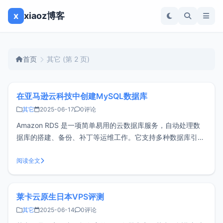
x
xiaoz博客
首页
其它
(第 2 页)
在亚马逊云科技中创建MySQL数据库
其它
2025-06-17
0评论
Amazon RDS 是一项简单易用的云数据库服务，自动处理数
据库的搭建、备份、补丁等运维工作。它支持多种数据库引擎
和部署方式，几分钟内即可创建数据库，并提供高性能选项
（如多可用区、读写优化）和成本控制方案，帮助用户轻松管
阅读全文
理数据库。这篇文章将介绍如何在亚马逊云科技中创建
MySQL数据库，内容分为以下
莱卡云原生日本VPS评测
其它
2025-06-14
0评论