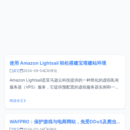
使用 Amazon Lightsail 轻松搭建宝塔建站环境
其它
2024-09-04
0评论
Amazon Lightsail是亚马逊云科技提供的一种简化的虚拟私有
服务器（VPS）服务，它提供预配置的虚拟服务器实例和一系
列方便的功能和服务，方便用户快速创建、管理和扩展服务器
实例，适用于各种规模的应用程序和工作负载。新注册用户还
阅读全文
可以免费试用3个月，体验其强大功能并充分了解其价值。宝
塔面板是一款
WAFPRO：保护游戏与电商网站，免受DDoS及爬虫攻击
其它
2024-07-14
0评论