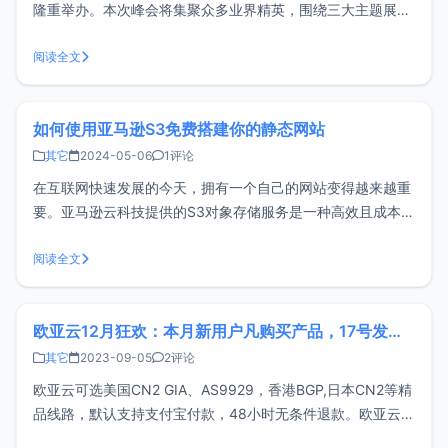
隆重举办。本次峰会将集聚众多业界精英，围绕三大主题展开
超过500场的精彩活动，包括独立演讲、观点对话、闪电讲
座、互动讨论等多种形式。活动将聚焦于云计算、生成式AI等
阅读全文
前沿技术，为您展示最新的行业趋势与解决方案。峰会看点
2024年亚马逊云科技中国
如何使用亚马逊S3免费搭建你的静态网站
其它
2024-05-06
1评论
在互联网快速发展的今天，拥有一个自己的网站变得越来越重
要。亚马逊云科技提供的S3对象存储服务是一种高效且成本低
廉的解决方案，让你可以免费试用12个月，非常适合初学者和
成本敏感型企业。本文将介绍如何使用亚马逊S3服务来搭建一
阅读全文
个静态网站，详细步骤将涵盖从创建存储桶到网站上线的全部
过程，助你轻松上手并有效
欧亚云12月狂欢：本月新用户凡购买产品，17号发工单免费领取一台9929/1核/1G/30Mbps/600G流量
其它
2023-09-05
2评论
欧亚云可选美国CN2 GIA、AS9929，香港BGP,日本CN2等精
品线路，默认支持支付宝付款，48小时无条件退款。欧亚云成
立于2021年，运作美国/香港/日本数据中心的云服务器业务，