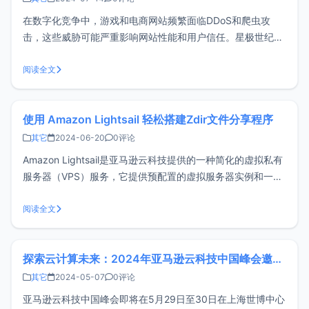
在数字化竞争中，游戏和电商网站频繁面临DDoS和爬虫攻
击，这些威胁可能严重影响网站性能和用户信任。星极世纪的
WAFPRO通过先进的WAF功能和CDN服务，提供全面的网络
攻击防护和访问控制，确保您的网站运行顺畅、安全可靠。使
阅读全文
用要求账户需要使用支付宝扫码进行实名域名需要备案注册账
户 & 实名WA
使用 Amazon Lightsail 轻松搭建Zdir文件分享程序
其它
2024-06-20
0评论
Amazon Lightsail是亚马逊云科技提供的一种简化的虚拟私有
服务器（VPS）服务，它提供预配置的虚拟服务器实例和一系
列方便的功能和服务，方便用户快速创建、管理和扩展服务器
实例，适用于各种规模的应用程序和工作负载。新注册用户还
阅读全文
可以免费试用3个月，体验其强大功能并充分了解其价值。
Zdir是一款
探索云计算未来：2024年亚马逊云科技中国峰会邀您共赴上海
其它
2024-05-07
0评论
亚马逊云科技中国峰会即将在5月29日至30日在上海世博中心