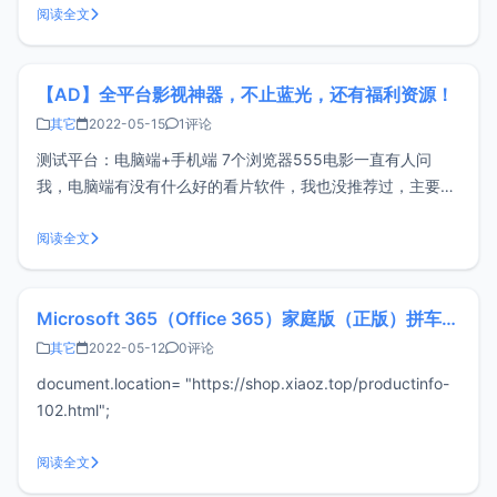
可访问ChatGPT，默认采用KVM虚拟架构，纯SSD raid阵
阅读全文
列，自带一个IPv4。一、官网：www.ouya
【AD】全平台影视神器，不止蓝光，还有福利资源！
其它
2022-05-15
1评论
测试平台：电脑端+手机端 7个浏览器555电影一直有人问
我，电脑端有没有什么好的看片软件，我也没推荐过，主要是
失效的速度太快，但是今天它来了！今天分享的是一个影视网
站，其实我是很少发这种网站的，因为容易失效，包括我自己
阅读全文
搭建的影视站，也没有专门去介绍和推广过，毕竟还是要考虑
稳定性和质量的，但是今天分享
Microsoft 365（Office 365）家庭版（正版）拼车，55/年，车位有限
其它
2022-05-12
0评论
document.location= "https://shop.xiaoz.top/productinfo-
102.html";
阅读全文