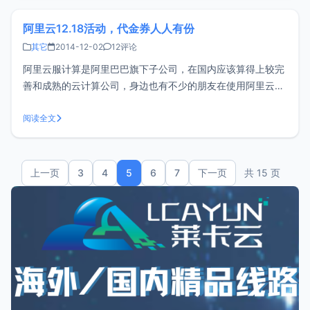
支持较好，
阿里云12.18活动，代金券人人有份
其它
2014-12-02
12评论
阿里云服计算是阿里巴巴旗下子公司，在国内应该算得上较完
善和成熟的云计算公司，身边也有不少的朋友在使用阿里云服
务器，也包括小z使用三个月以来，的确蛮不错，这次阿里云
12.18活动实名认证后可领取代金券。阿里云12181218实名认
阅读全文
证领代金券活动细则活动时间：2014.12.1 - 2014.12.17
上一页
3
4
5
6
7
下一页
共 15 页