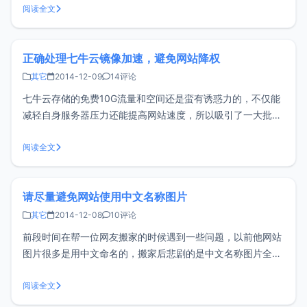
花什么钱。中间陆陆续续的被各种原因打断，甚至放弃。大部
阅读全文
分时间使用的网站空间都是朋友赞助的，偶尔也买过一些空
间，也最多是200-300元左
正确处理七牛云镜像加速，避免网站降权
其它
2014-12-09
14评论
七牛云存储的免费10G流量和空间还是蛮有诱惑力的，不仅能
减轻自身服务器压力还能提高网站速度，所以吸引了一大批的
用户使用，但是某些朋友反应使用七牛云后网站可能被降权。
但只要我们正确处理好七牛的镜像加速是完全可以避免这种情
阅读全文
况发生的，通过网上的方法做了一个小小的总结，下面就来看
看具体如何实现。一、robo
请尽量避免网站使用中文名称图片
其它
2014-12-08
10评论
前段时间在帮一位网友搬家的时候遇到一些问题，以前他网站
图片很多是用中文命名的，搬家后悲剧的是中文名称图片全都
不显示，在文件管理器中查看，原来中文名的图片全部显示乱
码，所以建议各位朋友网站图片尽量以英文或拼音来命名。中
阅读全文
文名称的不利之处： windows server的操作系统对中文名称