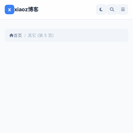
x
xiaoz博客
首页
其它
(第 5 页)