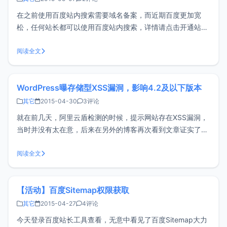
在之前使用百度站内搜索需要域名备案，而近期百度更加宽
松，任何站长都可以使用百度站内搜索，详情请点击开通站内
搜索，小z博客也利用此次机会开通了百度站内搜索功能。百
度站内搜索是百度自家的产品，官方表明有利于网站的收录，
阅读全文
但是具体情况不得而知。不过使用百度站内搜索速度相比
WordPress自带搜索更加快速，
WordPress曝存储型XSS漏洞，影响4.2及以下版本
其它
2015-04-30
3评论
就在前几天，阿里云盾检测的时候，提示网站存在XSS漏洞，
当时并没有太在意，后来在另外的博客再次看到文章证实了这
个问题，而查看WordPress的更新记录也可得知的确存在XSS
漏洞，建议广大站长朋友们升级到最新版，以下为详细内容。
阅读全文
WordPress官方在4月21日发布了新的版本4.1.2，其中提到修
复
【活动】百度Sitemap权限获取
其它
2015-04-27
4评论
今天登录百度站长工具查看，无意中看见了百度Sitemap大力