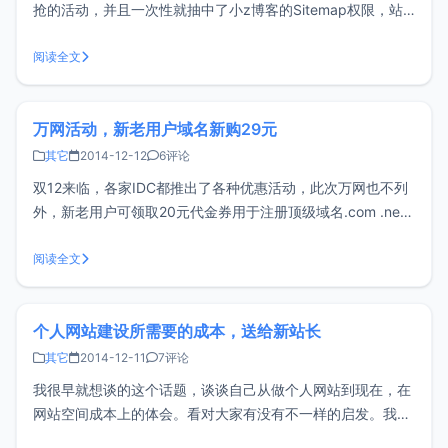
抢的活动，并且一次性就抽中了小z博客的Sitemap权限，站
长朋友们建议都去试试手气哦。Sitemap是百度引入优质资源
的入口，对于优质资源能够快速引入并呈现给用户，可将未收
阅读全文
录的网页批量提交给百度，保证网页资源的快速收录，为网站
的SEO优化
万网活动，新老用户域名新购29元
其它
2014-12-12
6评论
双12来临，各家IDC都推出了各种优惠活动，此次万网也不列
外，新老用户可领取20元代金券用于注册顶级域名.com .net
.cn，如果打算新注册域名的可以看看，如果你手里域名已经
充足，建议不要剁手了。往下看详细内容：活动说明： 活动时
阅读全文
间：2014年12月5日至2015年1月6日 适用产
个人网站建设所需要的成本，送给新站长
其它
2014-12-11
7评论
我很早就想谈的这个话题，谈谈自己从做个人网站到现在，在
网站空间成本上的体会。看对大家有没有不一样的启发。我从
大约06年开始做个人网站，到现在。在网站空间上，基本上没