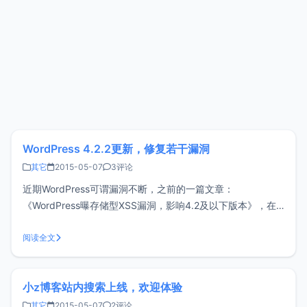
WordPress 4.2.2更新，修复若干漏洞
其它
2015-05-07
3评论
近期WordPress可谓漏洞不断，之前的一篇文章：
《WordPress曝存储型XSS漏洞，影响4.2及以下版本》，在
今天下午官方变发布了最新版本WordPress 4.2.2，这是一个
安全更新版本，官方称主要修复此跨站漏洞，推荐所有人立即
阅读全文
升级到4.2.2版本，确保站点安全。官方宣称，由于默认主题
中
小z博客站内搜索上线，欢迎体验
其它
2015-05-07
2评论