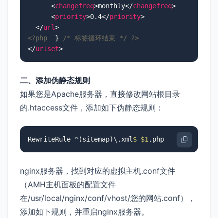
<
changefreq
>
monthly
</
changefreq
>
<
priority
>
0.4
</
priority
>
</
url
>
<?php
  } 
/* 标签循环结束 */
?>
</
urlset
>
二、添加伪静态规则
如果您是Apache服务器，直接修改网站根目录
的.htaccess文件，添加如下伪静态规则：
RewriteRule
 ^(sitemap)\.xml
$ 
$1
.php
nginx服务器，找到对应的虚拟主机.conf文件
（AMH主机面板的配置文件
在/usr/local/nginx/conf/vhost/您的网站.conf），
添加如下规则，并重启nginx服务器。