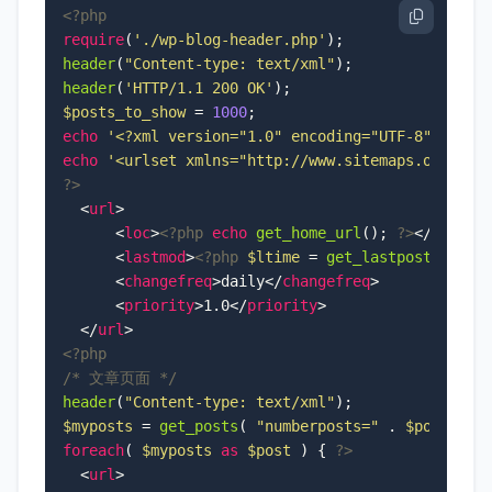
<?php
require
(
'./wp-blog-header.php'
header
(
"Content-type: text/xml"
header
(
'HTTP/1.1 200 OK'
$posts_to_show
 = 
1000
echo
'<?xml version="1.0" encoding="UTF-8"?>'
echo
'<urlset xmlns="http://www.sitemaps.org/sch
?>
<
url
>
<
loc
>
<?php
echo
get_home_url
(); 
?>
</
loc
>
<
lastmod
>
<?php
$ltime
 = 
get_lastpostmodifi
<
changefreq
>
daily
</
changefreq
>
<
priority
>
1.0
</
priority
>
</
url
>
<?php
/* 文章页面 */
header
(
"Content-type: text/xml"
$myposts
 = 
get_posts
( 
"numberposts="
 . 
$posts_to
foreach
( 
$myposts
as
$post
 ) { 
?>
<
url
>