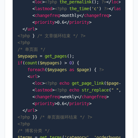
<
loc
>
<?php
the_permalink
(); 
?>
</
loc
>
<
lastmod
>
<?php
the_time
(
'c'
) 
?>
</
lastmod
>
<
changefreq
>
monthly
</
changefreq
>
<
priority
>
0.6
</
priority
>
</
url
>
<?php
 } 
/* 文章循环结束 */
?>
<?php
/* 单页面 */
$mypages
 = 
get_pages
if
(
count
(
$mypages
) > 
0
) {

foreach
(
$mypages
as
$page
) { 
?>
<
url
>
<
loc
>
<?php
echo
get_page_link
(
$page
->ID); 
<
lastmod
>
<?php
echo
str_replace
(
" "
,
"T"
,
ge
<
changefreq
>
weekly
</
changefreq
>
<
priority
>
0.6
</
priority
>
</
url
>
<?php
 }} 
/* 单页面循环结束 */
?>
<?php
/* 博客分类 */
$terms
 = 
get_terms
(
'category'
, 
'orderby=name&hid