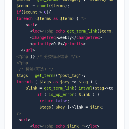
$count
 = 
count
(
$terms
if
(
$count
 > 
0
foreach
 (
$terms
as
$term
) { 
?>
<
url
>
<
loc
>
<?php
echo
get_term_link
(
$term
, 
$term
<
changefreq
>
weekly
</
changefreq
>
<
priority
>
0.8
</
priority
>
</
url
>
<?php
 }} 
/* 分类循环结束 */
?>
<?php
/* 标签(可选) */
$tags
 = 
get_terms
(
"post_tag"
foreach
 ( 
$tags
as
$key
 => 
$tag
 ) {

$link
 = 
get_term_link
( 
intval
(
$tag
->term_id)
if
 ( 
is_wp_error
( 
$link
 ) )

return
false
;

$tags
[ 
$key
 ]->link = 
$link
?>
<
url
>
<
loc
>
<?php
echo
$link
?>
</
loc
>