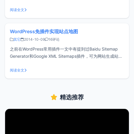
应该起到了一定的作用，但是某些朋友可能发现，如果更换域
名后，这个插件就不正常了，提交历史还是以前的数据，并且
阅读全文
也不再提交新数据。这是因为百度官网的wordpress结构化数
据插件写入了数据
WordPress免插件实现站点地图
其它
2014-10-09
16评论
之前在WordPress常用插件一文中有提到过Baidu Sitemap
Generator和Google XML Sitemaps插件，可为网站生成站点
地图，方便蜘蛛抓取，利于SEO优化。如果不想使用插件的朋
友，这里分享一个使用页面模板的实现方法。使用文本编辑
阅读全文
器，粘贴如下代码，并另存为sitema
精选推荐