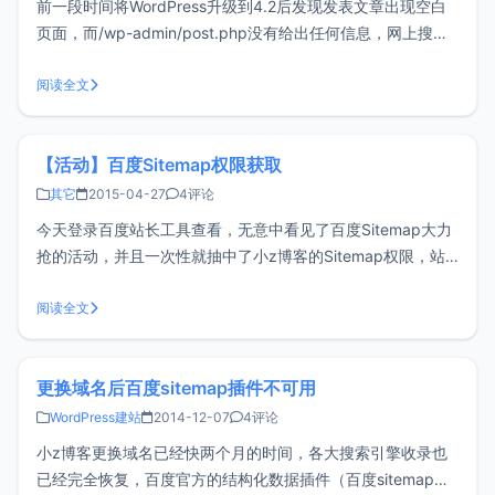
前一段时间将WordPress升级到4.2后发现发表文章出现空白
页面，而/wp-admin/post.php没有给出任何信息，网上搜了
一下很多说是百度官方的sitemap submit插件所导致，但是我
将此插件停用后并没有起到任何作用，发表文章的时候依然出
阅读全文
现空白页。于是修改wp-config.php
【活动】百度Sitemap权限获取
其它
2015-04-27
4评论
今天登录百度站长工具查看，无意中看见了百度Sitemap大力
抢的活动，并且一次性就抽中了小z博客的Sitemap权限，站
长朋友们建议都去试试手气哦。Sitemap是百度引入优质资源
的入口，对于优质资源能够快速引入并呈现给用户，可将未收
阅读全文
录的网页批量提交给百度，保证网页资源的快速收录，为网站
的SEO优化
更换域名后百度sitemap插件不可用
WordPress建站
2014-12-07
4评论
小z博客更换域名已经快两个月的时间，各大搜索引擎收录也
已经完全恢复，百度官方的结构化数据插件（百度sitemap）