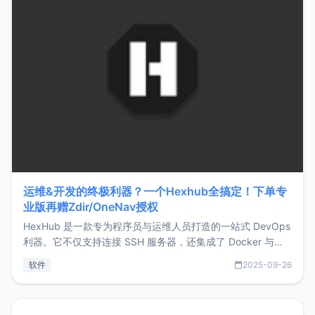
运维&开发的终极利器？一个Hexhub全搞定！下单专
业版再赠Zdir/OneNav授权
HexHub 是一款专为程序员与运维人员打造的一站式 DevOps
利器。它不仅支持连接 SSH 服务器，还集成了 Docker 与常
见数据库管理功能。这意味着，在开发过程中您无需在多个软
软件
2025-09-26
件间频繁切换，仅凭 HexHub 即可同时搞定运维与数据库操
作。Hexhub功能特点支持连接SSH支持跨平台：m