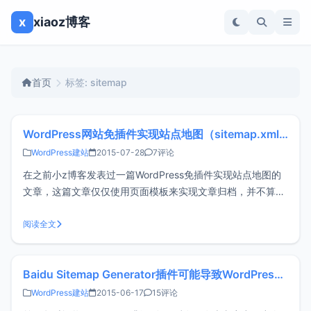
x
xiaoz博客
首页
标签: sitemap
WordPress网站免插件实现站点地图（sitemap.xml）
WordPress建站
2015-07-28
7评论
在之前小z博客发表过一篇WordPress免插件实现站点地图的
文章，这篇文章仅仅使用页面模板来实现文章归档，并不算真
正的站点地图，那么在这篇文章中将详细介绍下使用代码的方
式来实现利于搜索引擎蜘蛛抓取的sitemap.xml站点地图。
阅读全文
一、上传页面程序将下面的代码另存为sitemap.php，然后通
过F
Baidu Sitemap Generator插件可能导致WordPress发表文章出现空白
WordPress建站
2015-06-17
15评论