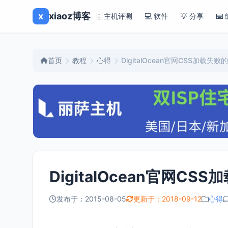
x
xiaoz博客
🗄️ 主机评测
💻 软件
💡 分享
⌨️
首页
教程
心得
DigitalOcean官网CSS加载失
DigitalOcean官网C
发布于：2015-08-05
更新于：2018-09-12
心得