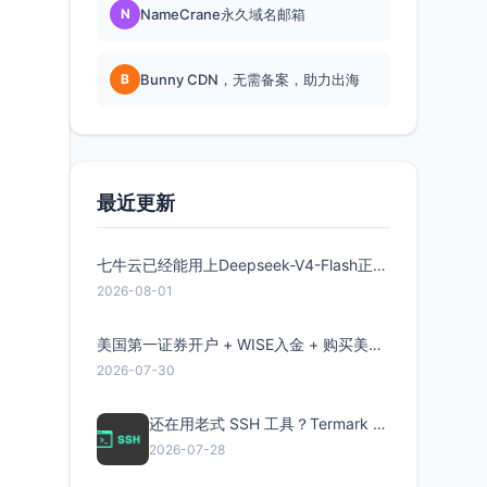
N
NameCrane永久域名邮箱
B
Bunny CDN，无需备案，助力出海
最近更新
七牛云已经能用上Deepseek-V4-Flash正式版了，点此领取300万Token
2026-08-01
美国第一证券开户 + WISE入金 + 购买美股全流程分享
2026-07-30
还在用老式 SSH 工具？Termark 新一代跨平台智能SSH客户端了解一下
2026-07-28