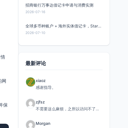
招商银行万事达借记卡申请与消费实测
2026-07-16
全球多币种账户 + 海外实体借记卡，Starryblu开户教程与注意事项
2026-07-10
己情
最新评论
xiaoz
的网
感谢指导。
zjfsz
件并保
不需要这么麻烦，之所以访问不了，是由于非对称路由的问题，在爱快主路由添加一条静态路由192.168.
Morgan