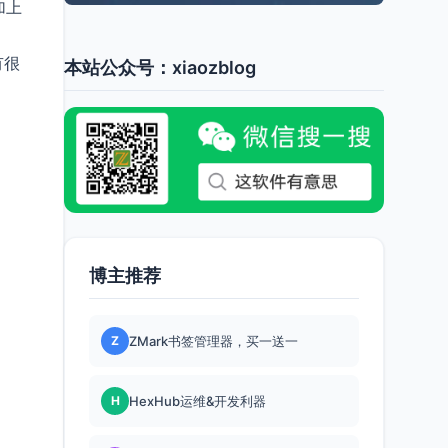
加上
有很
本站公众号：xiaozblog
博主推荐
Z
ZMark书签管理器，买一送一
H
HexHub运维&开发利器