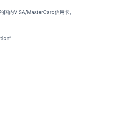
VISA/MasterCard信用卡。
ion”