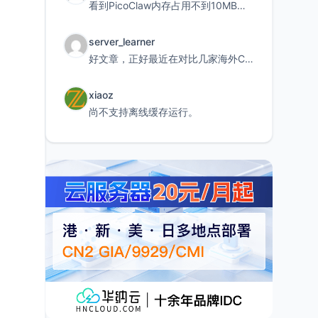
看到PicoClaw内存占用不到10MB这个数据真的很惊喜，确实很适合我这种想用旧设备折腾AI的小白
server_learner
好文章，正好最近在对比几家海外CDN。文中提到CF免费版不支持自定义回源端口和HOST这个痛点太真实
xiaoz
尚不支持离线缓存运行。