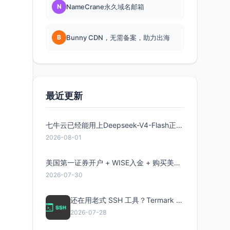
N
NameCrane永久域名邮箱
B
Bunny CDN，无需备案，助力出海
最近更新
七牛云已经能用上Deepseek-V4-Flash正式版了，点此领取300万Token
2026-08-01
美国第一证券开户 + WISE入金 + 购买美股全流程分享
2026-07-30
还在用老式 SSH 工具？Termark 新一代跨平台智能SSH客户端了解一下
2026-07-28