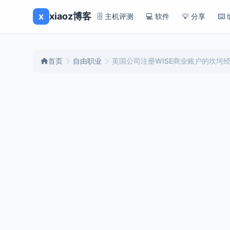
x
xiaoz博客
🗄️ 主机评测
💻 软件
💡 分享
⌨️
首页
自由职业
英国公司注册WISE商业账户的坎坷