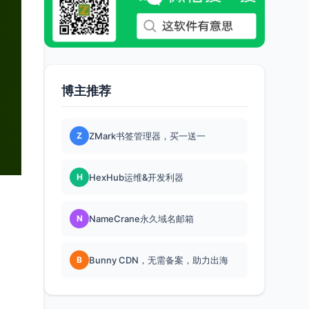
博主推荐
Z
ZMark书签管理器，买一送一
H
HexHub运维&开发利器
N
NameCrane永久域名邮箱
B
Bunny CDN，无需备案，助力出海