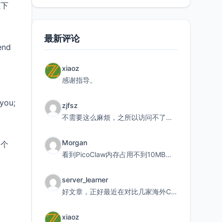
以下
最新评论
end
xiaoz
感谢指导。
 you;
zjfsz
不需要这么麻烦，之所以访问不了，是由于非对称路由的问题，在爱快主路由添加一条静态路由192.168.
Morgan
一个
看到PicoClaw内存占用不到10MB这个数据真的很惊喜，确实很适合我这种想用旧设备折腾AI的小白
server_learner
好文章，正好最近在对比几家海外CDN。文中提到CF免费版不支持自定义回源端口和HOST这个痛点太真实
xiaoz