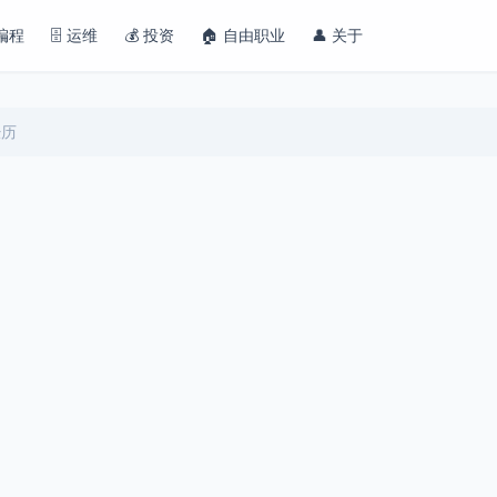
 编程
🗄️ 运维
💰 投资
🏠 自由职业
👤 关于
经历