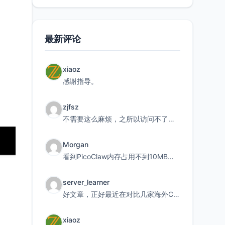
最新评论
xiaoz
感谢指导。
zjfsz
不需要这么麻烦，之所以访问不了，是由于非对称路由的问题，在爱快主路由添加一条静态路由192.168.
Morgan
看到PicoClaw内存占用不到10MB这个数据真的很惊喜，确实很适合我这种想用旧设备折腾AI的小白
server_learner
好文章，正好最近在对比几家海外CDN。文中提到CF免费版不支持自定义回源端口和HOST这个痛点太真实
xiaoz