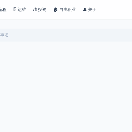
 编程
🗄️ 运维
💰 投资
🏠 自由职业
👤 关于
意事项