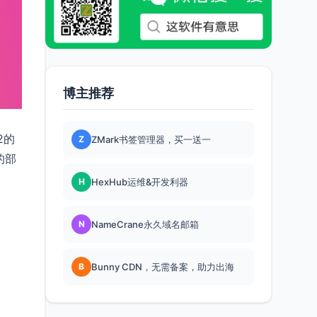
博主推荐
2的
Z
ZMark书签管理器，买一送一
的部
H
HexHub运维&开发利器
N
NameCrane永久域名邮箱
B
Bunny CDN，无需备案，助力出海