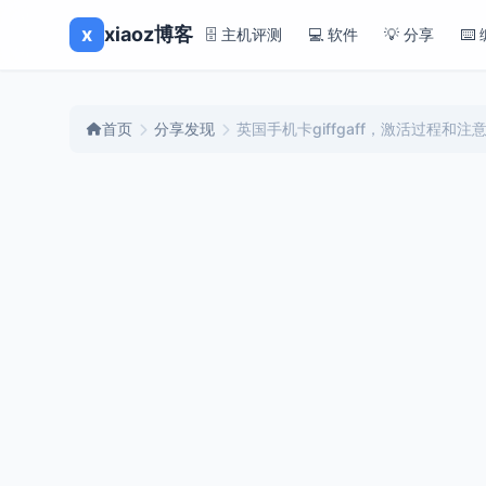
x
xiaoz博客
🗄️ 主机评测
💻 软件
💡 分享
⌨️
首页
分享发现
英国手机卡giffgaff，激活过程和注