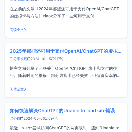
在之前的文章《2024年那些还可用于支付OpenAI/ChatGPT
的虚拟卡与方法》xiaoz分享了一些可用于支付
OpenAI/ChatGPT的方法，不过部分方法门槛较高，这篇文章
再补充一个低门槛的 WildCard 虚拟卡作为备用。如果您需要
阅读全文
USDT充值或者更多卡段需求，还可以看看： 优咔（Uca
2025年那些还可用于支付OpenAI/ChatGPT的虚拟卡与方法
分享发现
2024-10-15
2评论
博主之前分享了一些关于OpenAI/ChatGPT绑卡和支付的技
巧。随着时间的推移，部分虚拟卡已经失效，但值得庆幸的
是，ChatGPT增加了更多支付方式。这篇文章将继续整理我尝
试过的、仍然可用于支付OpenAI/ChatGPT的虚拟卡和方法。
阅读全文
以下内容可能不太适合新手小白操作！！！通用注意事项我将
注意
如何快速解决ChatGPT的Unable to load site错误
心得
2024-05-06
0评论
最近，xiaoz尝试访问ChatGPT的网页版时，遇到“Unable to