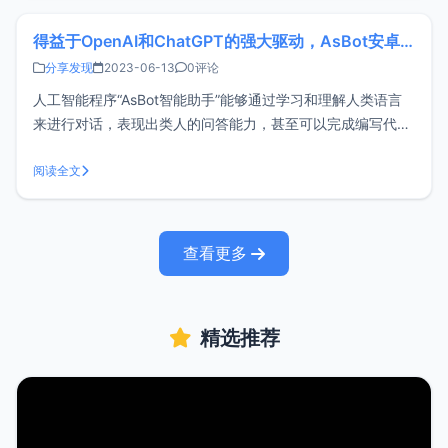
得益于OpenAI和ChatGPT的强大驱动，AsBot安卓客户端已完成
分享发现
2023-06-13
0评论
人工智能程序“AsBot智能助手”能够通过学习和理解人类语言
来进行对话，表现出类人的问答能力，甚至可以完成编写代
码、文案、翻译、周报、论文等多项任务，具有强大的语言处
理能力。从最开始的WEB网页版本，到后来的PC客户端
阅读全文
（Windows + macOS）：https://blog.xiaoz.org/
查看更多
精选推荐