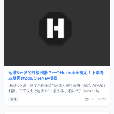
运维&开发的终极利器？一个Hexhub全搞定！下单专
业版再赠Zdir/OneNav授权
HexHub 是一款专为程序员与运维人员打造的一站式 DevOps
利器。它不仅支持连接 SSH 服务器，还集成了 Docker 与常
见数据库管理功能。这意味着，在开发过程中您无需在多个软
软件
2025-09-26
件间频繁切换，仅凭 HexHub 即可同时搞定运维与数据库操
作。Hexhub功能特点支持连接SSH支持跨平台：m