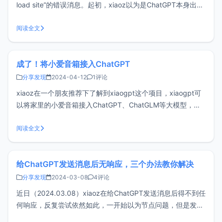
load site”的错误消息。起初，xiaoz以为是ChatGPT本身出现
了故障，但事实并非如此。在这篇文章中，我将详细探讨这个
问题的原因，并提供一些有效的解决方法，帮助您恢复正常访
阅读全文
问。问题原因由于众所周知的网络访问限制，
成了！将小爱音箱接入ChatGPT
分享发现
2024-04-12
1评论
xiaoz在一个朋友推荐下了解到xiaogpt这个项目，xiaogpt可
以将家里的小爱音箱接入ChatGPT、ChatGLM等大模型，从
而让小爱音箱变得更加智能。目前xiaoz已成功将家里的小米
AI音箱一代接入到ChatGPT，大家可以通过下方的B站链接查
阅读全文
看效果，如果有用，别忘记一键三联哦。 开始之
给ChatGPT发送消息后无响应，三个办法教你解决
分享发现
2024-03-08
4评论
近日（2024.03.08）xiaoz在给ChatGPT发送消息后得不到任
何响应，反复尝试依然如此，一开始以为节点问题，但是发现
切换魔法节点也不管用，猜测可能是ChatGPT进行了某些安全