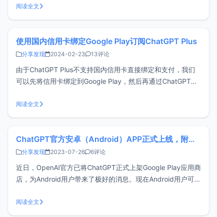
更新导致，以下是xiaoz整理的解决办法，希望有帮助。问题
阅读全文
复现给ChatGPT发送消息没有任何反应浏览器开发者工
使用国内信用卡绑定Google Play订阅ChatGPT Plus
分享发现
2024-02-23
13评论
由于ChatGPT Plus不支持国内信用卡直接绑定和支付，我们
可以先将信用卡绑定到Google Play，然后再通过ChatGPT
APP以Google Play的方式来订阅ChatGPT Plus，xiaoz亲测
这个方法可行。准备工作一张国内的的VISA或MasterCard信
阅读全文
用卡美区Googl
ChatGPT官方安卓（Android）APP正式上线，附安装指南
分享发现
2023-07-26
6评论
近日，OpenAI官方已将ChatGPT正式上架Google Play应用商
店，为Android用户带来了极好的消息。现在Android用户可以
直接在手机上体验ChatGPT的强大功能。在安卓上安装
ChatGPT官方APP在开始之前，您需要准备：手机上已经安装
阅读全文
Google Play应用商店一个美区或