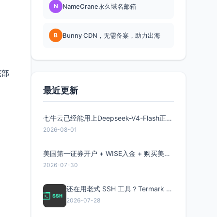
N
NameCrane永久域名邮箱
B
Bunny CDN，无需备案，助力出海
底部
最近更新
七牛云已经能用上Deepseek-V4-Flash正式版了，点此领取300万Token
2026-08-01
美国第一证券开户 + WISE入金 + 购买美股全流程分享
2026-07-30
还在用老式 SSH 工具？Termark 新一代跨平台智能SSH客户端了解一下
2026-07-28