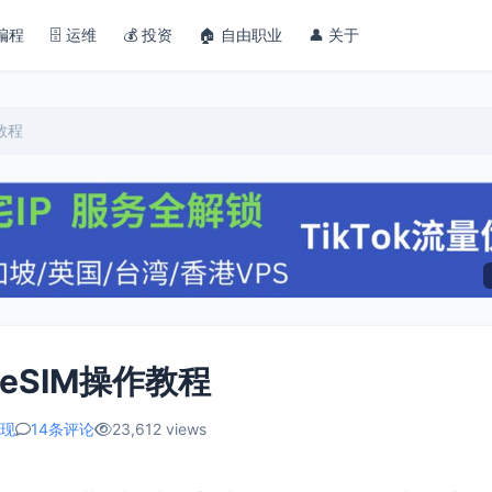
 编程
🗄️ 运维
💰 投资
🏠 自由职业
👤 关于
作教程
为eSIM操作教程
现
14条评论
23,612 views