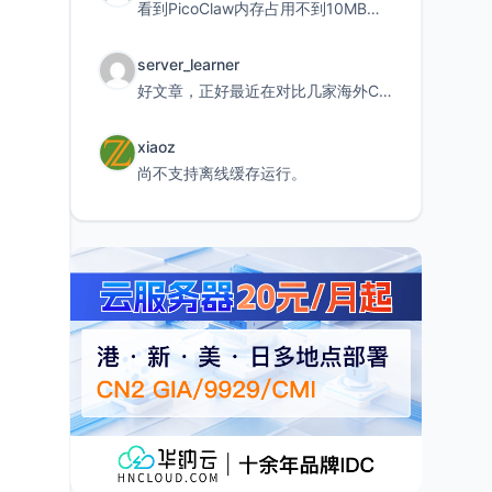
看到PicoClaw内存占用不到10MB这个数据真的很惊喜，确实很适合我这种想用旧设备折腾AI的小白
server_learner
好文章，正好最近在对比几家海外CDN。文中提到CF免费版不支持自定义回源端口和HOST这个痛点太真实
xiaoz
尚不支持离线缓存运行。