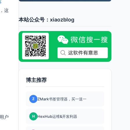
事
卡，这
本站公众号：xiaozblog
博主推荐
Z
ZMark书签管理器，买一送一
H
HexHub运维&开发利器
使用户