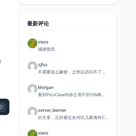
最新评论
xiaoz
感谢指导。
密
zjfsz
不需要这么麻烦，之所以访问不了，是由于非对称路由的问题，在爱快主路由添加一条静态路由192.168.
Morgan
看到PicoClaw内存占用不到10MB这个数据真的很惊喜，确实很适合我这种想用旧设备折腾AI的小白
server_learner
好文章，正好最近在对比几家海外CDN。文中提到CF免费版不支持自定义回源端口和HOST这个痛点太真实
xiaoz