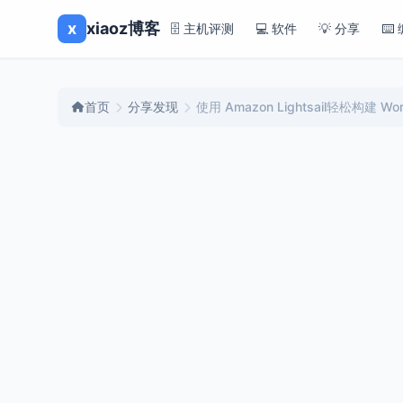
x
xiaoz博客
🗄️ 主机评测
💻 软件
💡 分享
⌨️
首页
分享发现
使用 Amazon Lightsail轻松构建 Wo