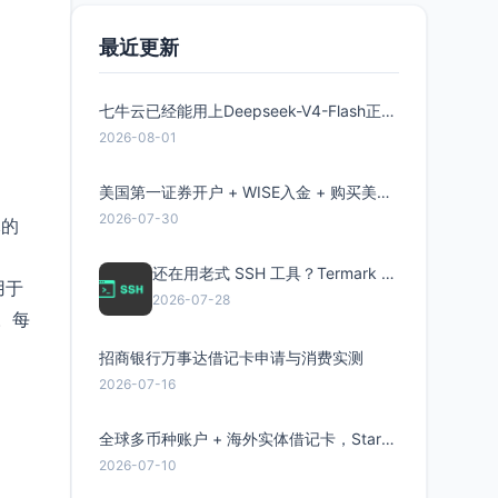
最近更新
七牛云已经能用上Deepseek-V4-Flash正式版了，点此领取300万Token
2026-08-01
美国第一证券开户 + WISE入金 + 购买美股全流程分享
2026-07-30
元的
还在用老式 SSH 工具？Termark 新一代跨平台智能SSH客户端了解一下
用于
2026-07-28
包。每
招商银行万事达借记卡申请与消费实测
2026-07-16
全球多币种账户 + 海外实体借记卡，Starryblu开户教程与注意事项
2026-07-10