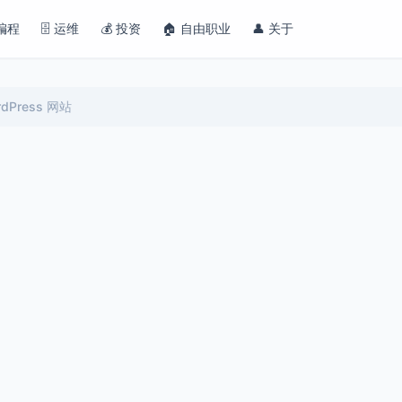
 编程
🗄️ 运维
💰 投资
🏠 自由职业
👤 关于
rdPress 网站