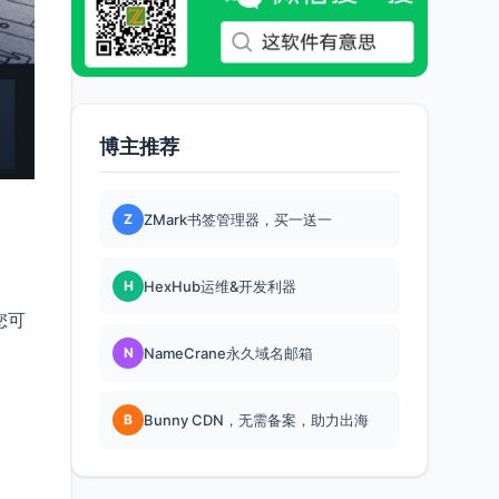
博主推荐
Z
ZMark书签管理器，买一送一
H
HexHub运维&开发利器
您可
N
NameCrane永久域名邮箱
B
Bunny CDN，无需备案，助力出海