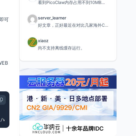
看到PicoClaw内存占用不到10MB这个数据真的很惊喜，确实很适合我这种想用旧设备折腾AI的小白
server_learner
即可
好文章，正好最近在对比几家海外CDN。文中提到CF免费版不支持自定义回源端口和HOST这个痛点太真实
xiaoz
尚不支持离线缓存运行。
WEB
:/var/run/docker.sock -v portainer_data:/data portainer/