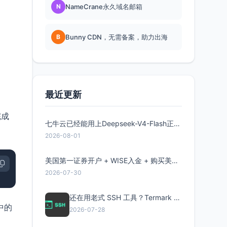
N
NameCrane永久域名邮箱
B
Bunny CDN，无需备案，助力出海
最近更新
完成
七牛云已经能用上Deepseek-V4-Flash正式版了，点此领取300万Token
2026-08-01
美国第一证券开户 + WISE入金 + 购买美股全流程分享
2026-07-30
还在用老式 SSH 工具？Termark 新一代跨平台智能SSH客户端了解一下
中的
2026-07-28