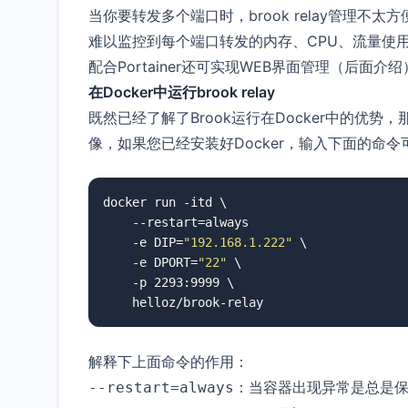
当你要转发多个端口时，brook relay管理不太方
难以监控到每个端口转发的内存、CPU、流量使用
配合Portainer还可实现WEB界面管理（后面介绍
在Docker中运行brook relay
既然已经了解了Brook运行在Docker中的优势，那接
像，如果您已经安装好Docker，输入下面的命
docker run -itd \

    --restart=always

    -e DIP=
"192.168.1.222"
 \

    -e DPORT=
"22"
 \

    -p 2293:9999 \

    helloz/brook-relay
解释下上面命令的作用：
：当容器出现异常是总是
--restart=always