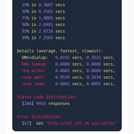
25
%
in
0.3687
secs
50
%
in
0.5565
secs
75
%
in
1.0805
secs
90
%
in
2.0481
secs
95
%
in
2.8718
secs
99
%
in
7.2565
secs
Details
(average,
fastest,
slowest):
DNS+dialup:
0.0192
secs,
0.3522
secs,
19.456
DNS-lookup:
0.0000
secs,
0.0000
secs,
0.0000
req write:
0.0001
secs,
0.0000
secs,
0.0117
resp wait:
0.9539
secs,
0.3519
secs,
19.455
resp read:
0.0002
secs,
0.0001
secs,
0.0316
Status code distribution:
  [
200
] 
9933 
responses
Error distribution:
  [
67
]  
Get
"http://137.175.30.xxx:32770/":
cont