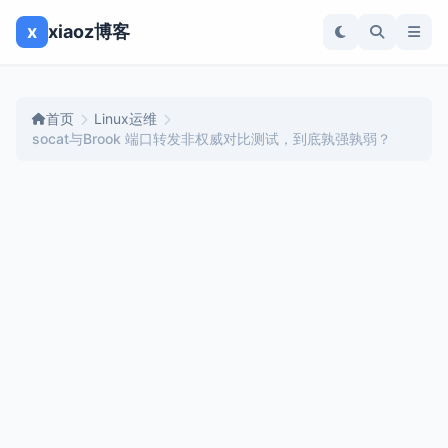
x
xiaoz博客
首页
Linux运维
socat与Brook 端口转发非权威对比测试，到底孰强孰弱？