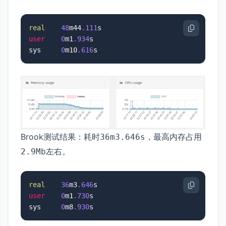
real
48
m44
.111
user
0
m1
.934
s

sys     
0
m10
.616
s
Brook测试结果：耗时
，最高内存占用
36m3.646s
左右。
2.9Mb
real
36
m3
.646
user
0
m1
.730
s

sys     
0
m8
.930
s