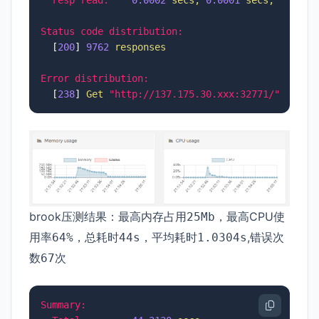
Status code distribution:
  [
200
] 
9762 
responses
Error distribution:
  [
238
] 
Get
"http://137.175.30.xxx:32771/":
cont
brook压测结果：最高内存占用
，最高CPU使
25Mb
用率
，总耗时
，平均耗时
,错误次
64%
44s
1.0304s
数
次
67
Summary: