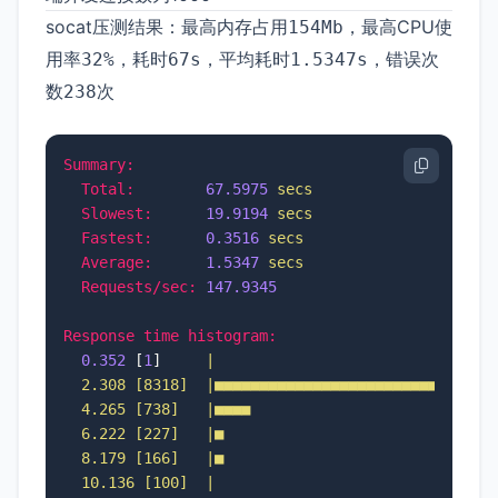
socat压测结果：最高内存占用
，最高CPU使
154Mb
用率
，耗时
，平均耗时
，错误次
32%
67s
1.5347s
数
次
238
Summary:
Total:
67.5975
secs
Slowest:
19.9194
secs
Fastest:
0.3516
secs
Average:
1.5347
secs
Requests/sec:
147.9345
Response time histogram:
0.352
 [
1
]     
|

  2.308 [8318]  |■■■■■■■■■■■■■■■■■■■■■■■■■■■■■■■■
  4.265 [738]   |■■■■

  6.222 [227]   |■

  8.179 [166]   |■

  10.136 [100]  |
