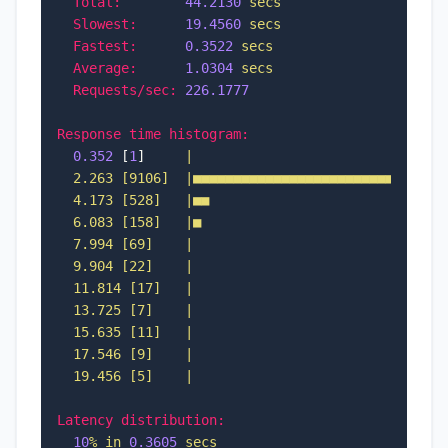
Total:
44.2130
secs
Slowest:
19.4560
secs
Fastest:
0.3522
secs
Average:
1.0304
secs
Requests/sec:
226.1777
Response time histogram:
0.352
 [
1
]     
|

  2.263 [9106]  |■■■■■■■■■■■■■■■■■■■■■■■■■■■■■■■■
  4.173 [528]   |■■

  6.083 [158]   |■

  7.994 [69]    |

  9.904 [22]    |

  11.814 [17]   |

  13.725 [7]    |

  15.635 [11]   |

  17.546 [9]    |

Latency distribution:
10
%
in
0.3605
secs