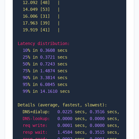
  12.092 [48]   |

  14.049 [53]   |

  16.006 [31]   |

  17.963 [39]   |

Latency distribution:
10
%
in
0.3608
secs
25
%
in
0.3721
secs
50
%
in
0.7243
secs
75
%
in
1.4874
secs
90
%
in
3.3814
secs
95
%
in
6.0845
secs
99
%
in
14.1610
secs
Details
(average,
fastest,
slowest):
DNS+dialup:
0.0225
secs,
0.3516
secs,
19.919
DNS-lookup:
0.0000
secs,
0.0000
secs,
0.0000
req write:
0.0001
secs,
0.0000
secs,
0.0309
resp wait:
1.4584
secs,
0.3515
secs,
19.919
resp read:
0.0002
secs,
0.0001
secs,
0.0270