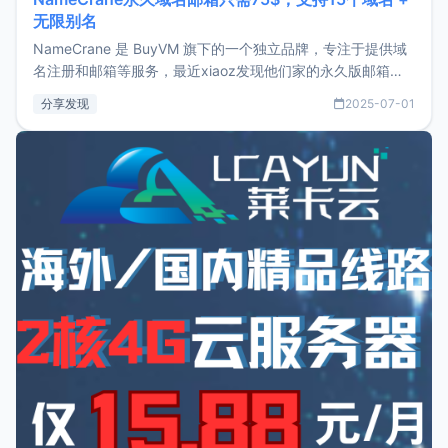
无限别名
NameCrane 是 BuyVM 旗下的一个独立品牌，专注于提供域
名注册和邮箱等服务，最近xiaoz发现他们家的永久版邮箱服
务只要75美元，价格方面比较有优势。如果你正需要一个靠谱
分享发现
2025-07-01
又实惠的域名邮箱，不妨尝试一下 NameCrane。注册
NameCraneNameCrane不支持直接注册，必须要购买