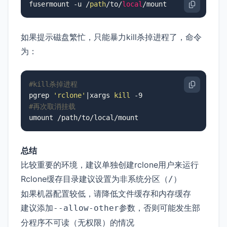
fusermount -u /
path
/to/
local
/mount
如果提示磁盘繁忙，只能暴力kill杀掉进程了，命令
为：
#kill杀掉进程
pgrep 
'rclone'
|xargs 
kill
#再次取消挂载
umount /path/to/local/mount
总结
比较重要的环境，建议单独创建rclone用户来运行
Rclone缓存目录建议设置为非系统分区（
）
/
如果机器配置较低，请降低文件缓存和内存缓存
建议添加
参数，否则可能发生部
--allow-other
分程序不可读（无权限）的情况