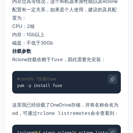
内存过高等情况，这个和机器本身性能以及Rclone
配置有一定关系，如果是个人使用，建议的及其配
置为：
CPU：2核
内存：1Gb以上
磁盘：不低于30Gb
挂载参数
Rclone挂载依赖于
，因此需要先安装：
fuse
#CentOS 7安装fuse
yum -y install fuse
这里我已经挂载了OneDrive存储，并将名称命名为
，可通过
命令查看到：
od
rclone listremotes
[rclone
@bf
-xiaoz rclone]
$ 