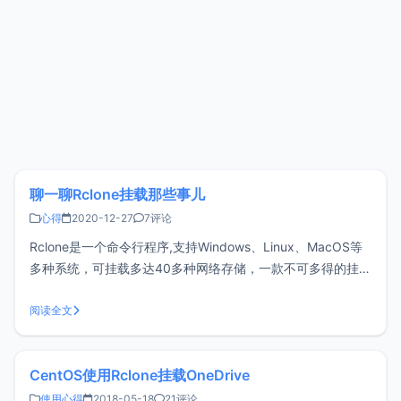
聊一聊Rclone挂载那些事儿
心得
2020-12-27
7评论
Rclone是一个命令行程序,支持Windows、Linux、MacOS等
多种系统，可挂载多达40多种网络存储，一款不可多得的挂载
神器，用这篇文章来聊一聊Rclone的一些说明和注意事项。安
装Rclone这篇文章以CentOS 7为例，下面命令均在CentOS 7
阅读全文
执行。Rclone使用Golang进
CentOS使用Rclone挂载OneDrive
使用心得
2018-05-18
21评论