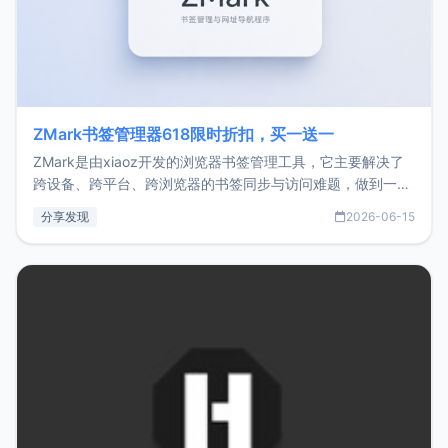
ZMark书签管理器618限时折扣，买一送一
ZMark是由xiaoz开发的浏览器书签管理工具，它主要解决了
跨设备、跨平台、跨浏览器的书签同步与访问难题，做到一处
部署、随处访问。同时，它还支持搭配浏览器扩展（插件）使
分享发现
2026-06-15
用，让管理更高效。ZMark官网地址：
https://www.zmark.app/主要特点轻量级： 使用Bun +
Hono.js