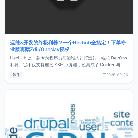
运维&开发的终极利器？一个Hexhub全搞定！下单专
业版再赠Zdir/OneNav授权
HexHub 是一款专为程序员与运维人员打造的一站式 DevOps
利器。它不仅支持连接 SSH 服务器，还集成了 Docker 与常
见数据库管理功能。这意味着，在开发过程中您无需在多个软
软件
2025-09-26
件间频繁切换，仅凭 HexHub 即可同时搞定运维与数据库操
作。Hexhub功能特点支持连接SSH支持跨平台：m