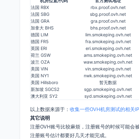
机房位置/代码
官方测试地址
法国 RBX
rbx.proof.ovh.net
法国 SBG
sbg.proof.ovh.net
法国 GRA
gra.proof.ovh.net
加拿大 BHS
bhs.proof.ovh.net
德国 LIM
lim.smokeping.ovh.net
德国 FR5
fra.smokeping.ovh.net
英国 ERI
eri.smokeping.ovh.net
荷兰 GSW
ams.smokeping.ovh.net
波兰 OZA
waw.smokeping.ovh.net
美国 VIN
vin.smokeping.ovh.net
美国 NY1
nwk.smokeping.ovh.net
美国 Hillsboro
暂无数据
新加坡 SGCS2
sgp.smokeping.ovh.net
澳大利亚 SY2
syd.smokeping.ovh.net
以上数据来源于：
收集一些OVH机房测试的相关I
其它说明
注册OVH账号比较麻烦，注册账号的时候可能会
注册账号估计都要好几天才能完成。