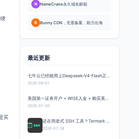
N
NameCrane永久域名邮箱
处绕
B
Bunny CDN，无需备案，助力出海
最近更新
七牛云已经能用上Deepseek-V4-Flash正式版了，点此领取300万Token
2026-08-01
美国第一证券开户 + WISE入金 + 购买美股全流程分享
2026-07-30
不是买
还在用老式 SSH 工具？Termark 新一代跨平台智能SSH客户端了解一下
2026-07-28