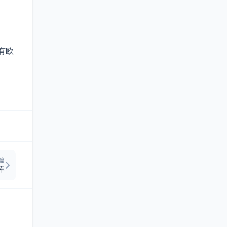
有欧
篇
库