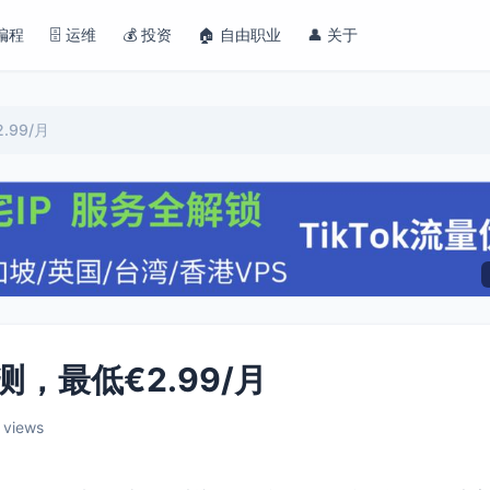
 编程
🗄️ 运维
💰 投资
🏠 自由职业
👤 关于
.99/月
测，最低€2.99/月
 views