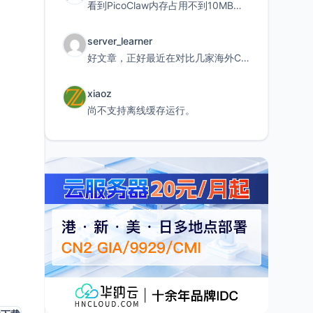
看到PicoClaw内存占用不到10MB这个数据真的很惊喜，确实很适合我这种想用旧设备折腾AI的小白
server_learner
好文章，正好最近在对比几家海外CDN。文中提到CF免费版不支持自定义回源端口和HOST这个痛点太真实
xiaoz
尚不支持离线缓存运行。