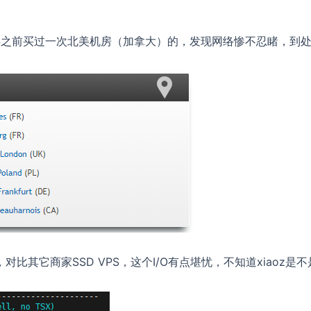
半年之前买过一次北美机房（加拿大）的，发现网络惨不忍睹，到
/s，对比其它商家SSD VPS，这个I/O有点堪忧，不知道xiaoz是